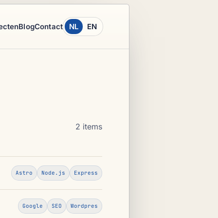
ecten
Blog
Contact
NL
EN
2 items
Astro
Node.js
Express
Google
SEO
Wordpres