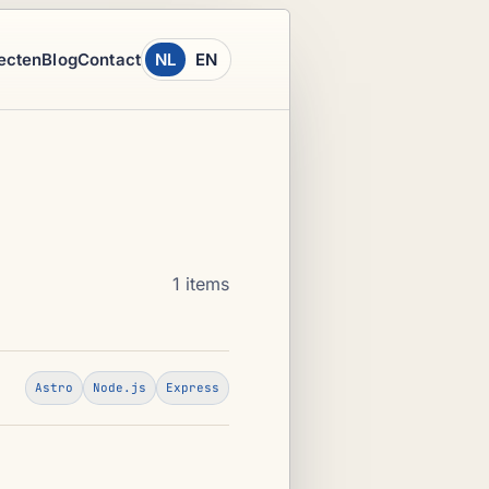
ecten
Blog
Contact
NL
EN
1 items
Astro
Node.js
Express