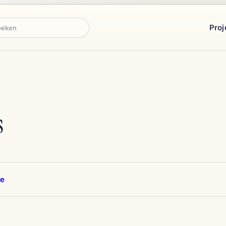
Proj
ken
s
re