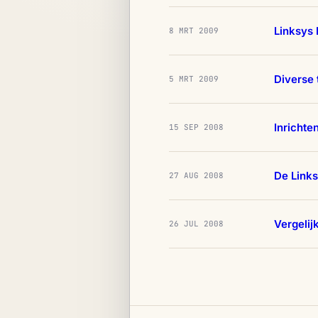
Linksys
8 MRT 2009
Diverse 
5 MRT 2009
Inrichte
15 SEP 2008
De Link
27 AUG 2008
Vergelij
26 JUL 2008