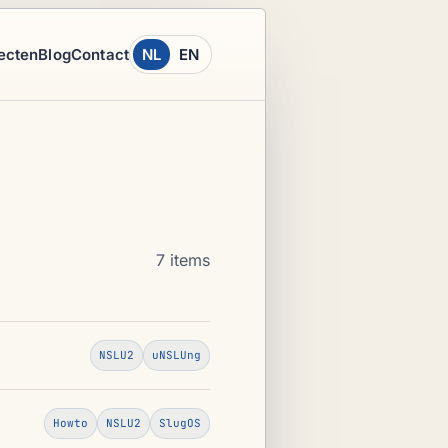
ecten
Blog
Contact
NL
EN
7 items
NSLU2
uNSLUng
Howto
NSLU2
SlugOS