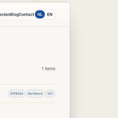
ecten
Blog
Contact
NL
EN
1 items
ESP8266
Hardware
IoT