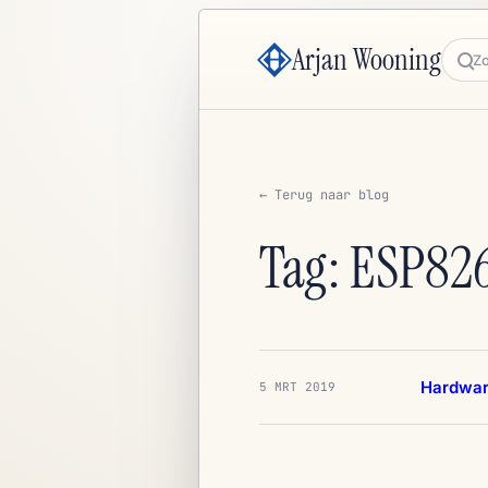
Arjan Wooning
Zoe
← Terug naar blog
Tag: ESP82
Hardwa
5 MRT 2019