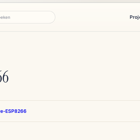
Proj
ken
66
re-ESP8266