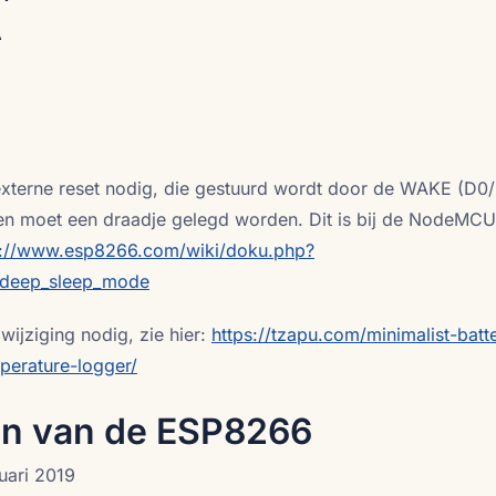
A
externe reset nodig, die gestuurd wordt door de WAKE (D0
en moet een draadje gelegd worden. Dit is bij de NodeMCU
p://www.esp8266.com/wiki/doku.php?
deep_sleep_mode
wijziging nodig, zie hier:
https://tzapu.com/minimalist-batt
erature-logger/
n van de ESP8266
uari 2019