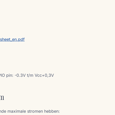
sheet_en.pdf
IO pin: -0.3V t/m Vcc+0,3V
om
ende maximale stromen hebben: