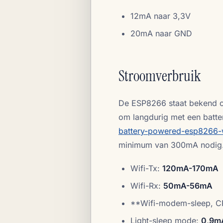
12mA naar 3,3V
20mA naar GND
Stroomverbruik
De ESP8266 staat bekend om
om langdurig met een batter
battery-powered-esp8266-w
minimum van 300mA nodig
Wifi-Tx:
120mA-170mA
Wifi-Rx:
50mA-56mA
**Wifi-modem-sleep, CP
Light-sleep mode:
0,9m