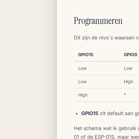
Programmeren
Dit zijn de nivo´s waaraan
GPIO15
GPIO0
Low
Low
Low
High
High
*
GPIO15
zit default aan g
Het schema wat ik gebruik 
01 of de ESP-01S, maar we