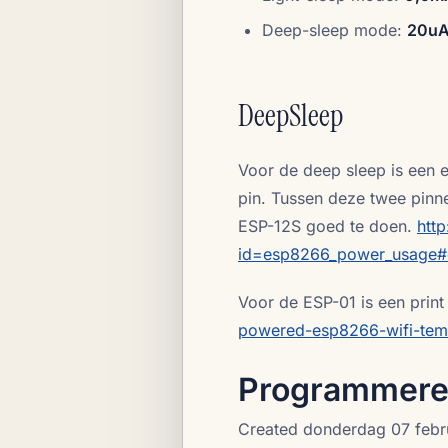
Deep-sleep mode:
20u
DeepSleep
Voor de deep sleep is een 
pin. Tussen deze twee pinn
ESP-12S goed te doen.
htt
id=esp8266_power_usage#
Voor de ESP-01 is een print 
powered-esp8266-wifi-temp
Programmere
Created donderdag 07 febr