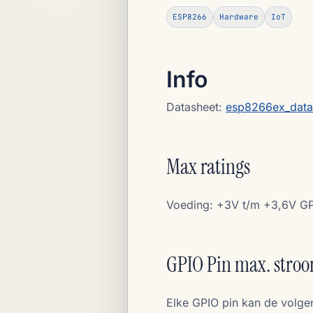
ESP8266
Hardware
IoT
Info
Datasheet:
esp8266ex_data
Max ratings
Voeding: +3V t/m +3,6V GP
GPIO Pin max. stro
Elke GPIO pin kan de volg