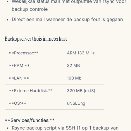
Wekelijkse status mail met outputfile van rsync voor
backup controle
Direct een mail wanneer de backup fout is gegaan
Backupserver thuis in meterkast
**Processor:**
ARM 133 MHz
**RAM:**
32 MB
**LAN:**
100 Mb
**Externe Harddisk:**
320 MB (ext3)
**OS:**
uNSLUng
**Services/functies:**
Rsync backup script via SSH (1 op 1 backup van