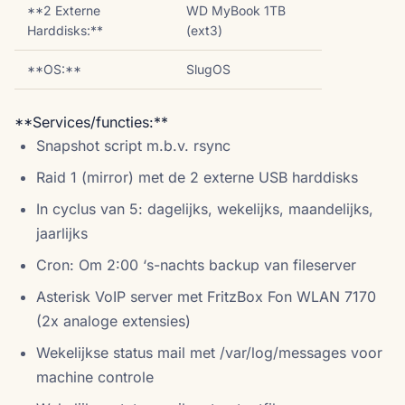
**2 Externe
WD MyBook 1TB
Harddisks:**
(ext3)
**OS:**
SlugOS
**Services/functies:**
Snapshot script m.b.v. rsync
Raid 1 (mirror) met de 2 externe USB harddisks
In cyclus van 5: dagelijks, wekelijks, maandelijks,
jaarlijks
Cron: Om 2:00 ‘s-nachts backup van fileserver
Asterisk VoIP server met FritzBox Fon WLAN 7170
(2x analoge extensies)
Wekelijkse status mail met /var/log/messages voor
machine controle