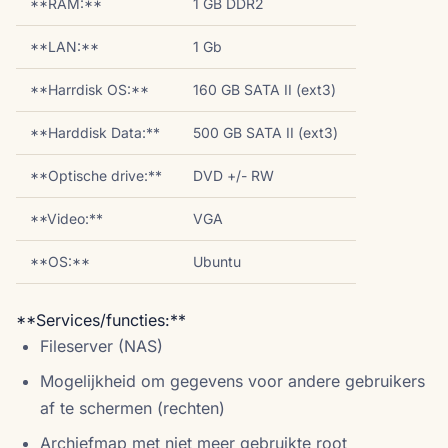
**RAM:**
1 GB DDR2
**LAN:**
1 Gb
**Harrdisk OS:**
160 GB SATA II (ext3)
**Harddisk Data:**
500 GB SATA II (ext3)
**Optische drive:**
DVD +/- RW
**Video:**
VGA
**OS:**
Ubuntu
**Services/functies:**
Fileserver (NAS)
Mogelijkheid om gegevens voor andere gebruikers
af te schermen (rechten)
Archiefmap met niet meer gebruikte root