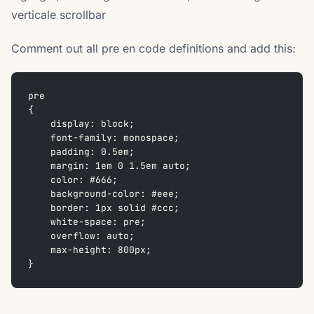
verticale scrollbar
Comment out all pre en code definitions and add this:
pre
{
    display: block;
    font-family: monospace;
    padding: 0.5em;
    margin: 1em 0 1.5em auto;
    color: #666;
    background-color: #eee;
    border: 1px solid #ccc;
    white-space: pre;
    overflow: auto;
    max-height: 800px;
}