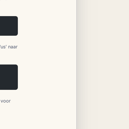
‘us’ naar
k voor