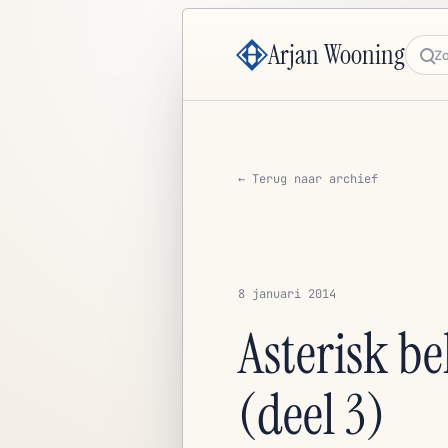
Arjan Wooning
Zoe
← Terug naar archief
8 januari 2014
Asterisk be
(deel 3)