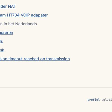
onder NAT
ream HT704 VOIP adapater
en in het Nederlands
gureren
ds
isk
sion timeout reached on transmission
profiel
·
soluti