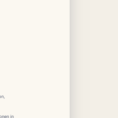
on,
tonen in