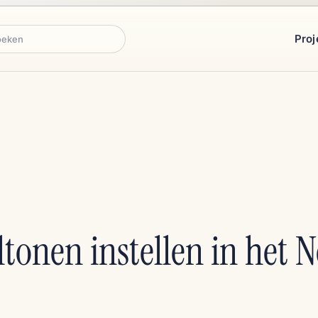
Proj
ken
ltonen instellen in het 