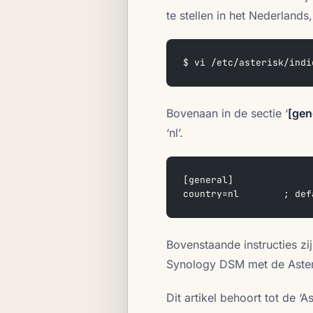
te stellen in het Nederlands
$ vi /etc/asterisk/indi
Bovenaan in de sectie ‘
[gen
‘nl’.
[general]
country=nl        ; def
Bovenstaande instructies zij
Synology DSM met de Asteri
Dit artikel behoort tot de ‘A