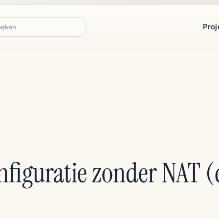
Proj
ken
nfiguratie zonder NAT (d