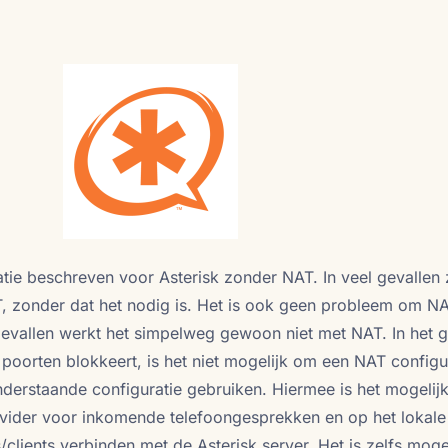
uratie beschreven voor Asterisk zonder NAT. In veel gevallen z
AT, zonder dat het nodig is. Het is ook geen probleem om NA
vallen werkt het simpelweg gewoon niet met NAT. In het g
poorten blokkeert, is het niet mogelijk om een NAT configur
derstaande configuratie gebruiken. Hiermee is het mogelij
rovider voor inkomende telefoongesprekken en op het lokale
clients verbinden met de Asterisk server. Het is zelfs moge