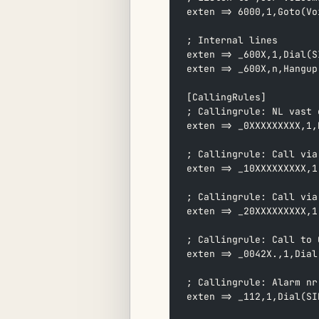
exten => 6000,1,Goto(Vo
; Internal lines
exten => _600X,1,Dial(S
exten => _600X,n,Hangup
[CallingRules]
; Callingrule: NL vast 
exten => _0XXXXXXXXX,1,
; Callingrule: Call via
exten => _10XXXXXXXXX,1
; Callingrule: Call via
exten => _20XXXXXXXXX,1
; Callingrule: Call to 
exten => _0042X.,1,Dial
; Callingrule: Alarm nr
exten => _112,1,Dial(SI