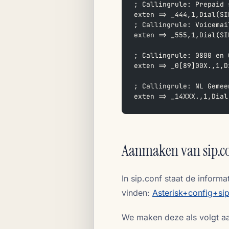
; Callingrule: Prepaid 
exten => _444,1,Dial(SI
; Callingrule: Voicemai
exten => _555,1,Dial(SI
; Callingrule: 0800 en 
exten => _0[89]00X.,1,D
; Callingrule: NL Gemee
exten => _14XXX.,1,Dial
Aanmaken van sip.c
In sip.conf staat de informa
vinden:
Asterisk+config+si
We maken deze als volgt aan