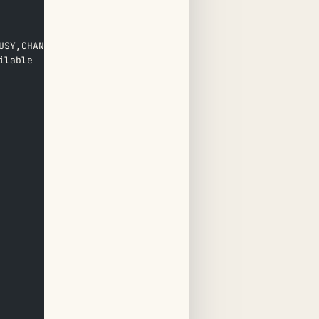
USY,CHANUNAVAIL,CONGESTION,ANSWER
ilable