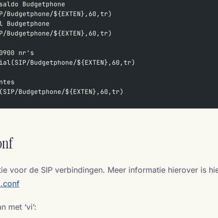
saldo Budgetphone
P/Budgetphone/${EXTEN},60,tr)
l Budgetphone
P/Budgetphone/${EXTEN},60,tr)
0900 nr's
ial(SIP/Budgetphone/${EXTEN},60,tr)
ntes
(SIP/Budgetphone/${EXTEN},60,tr)
onf
tie voor de SIP verbindingen. Meer informatie hierover is hie
p.conf
 met ‘vi’: