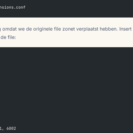
nsions.conf
g omdat we de originele file zonet verplaatst hebben. Insert m
de file:
1, 6002