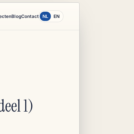
ecten
Blog
Contact
NL
EN
eel 1)