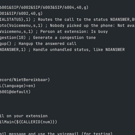
6001&SIP/6002&SIP/6003&SIP/6004,40,g)
001&SIP/6002,40,g)
IALSTATUS},1) ; Routes the call to the status NOANSWER,B
oto(Voicemenu,s,1) ; Nobody picked up the phone: Not ava
Voicemenu,s,1) ; Person at extension: Is busy
gestion(10) ; Generate a congestion tone
gup() ; Hangup the answered call
NOANSWER,1) ; Handle unhandled status, like NOANSWER
ecord/NietBereikbaar)
L(language)=en)
6001@default)
il on your extension
ilMain(${CALLERID(num)})
ail message and use the voicemail (for testing)