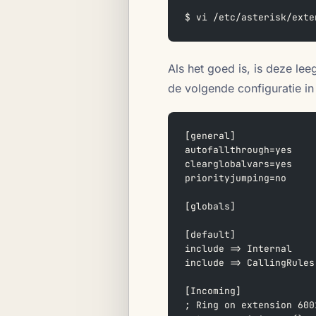
$ vi /etc/asterisk/exte
Als het goed is, is deze lee
de volgende configuratie in 
[general]
autofallthrough=yes
clearglobalvars=yes
priorityjumping=no
[globals]
[default]
include => Internal
include => CallingRules
[Incoming]
; Ring on extension 600