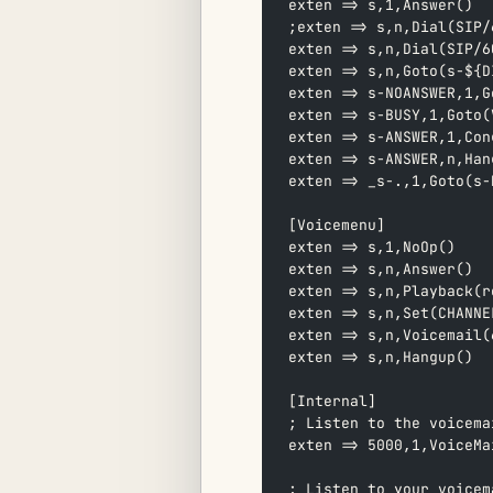
exten => s,1,Answer()
;exten => s,n,Dial(SIP/
exten => s,n,Dial(SIP/6
exten => s,n,Goto(s-${D
exten => s-NOANSWER,1,G
exten => s-BUSY,1,Goto(
exten => s-ANSWER,1,Con
exten => s-ANSWER,n,Han
exten => _s-.,1,Goto(s-
[Voicemenu]
exten => s,1,NoOp()
exten => s,n,Answer()
exten => s,n,Playback(r
exten => s,n,Set(CHANNE
exten => s,n,Voicemail(
exten => s,n,Hangup()
[Internal]
; Listen to the voicema
exten => 5000,1,VoiceMa
; Listen to your voicem