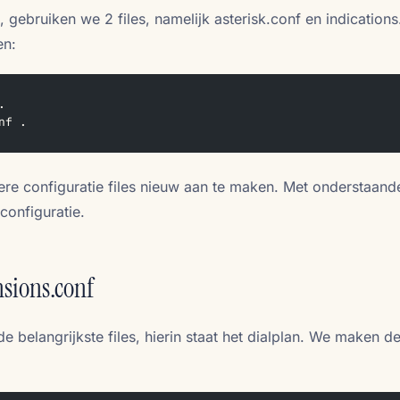
e, gebruiken we 2 files, namelijk asterisk.conf en indications
en:
.
nf .
ere configuratie files nieuw aan te maken. Met onderstaand
 configuratie.
sions.conf
e belangrijkste files, hierin staat het dialplan. We maken d