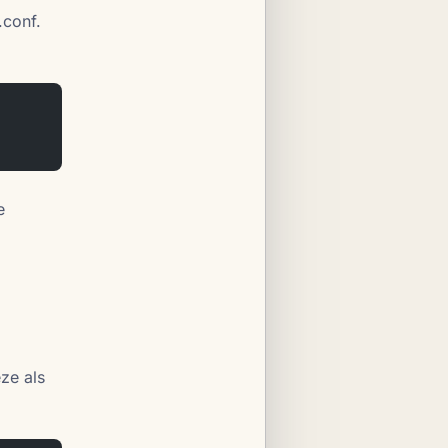
.conf.
e
eze als