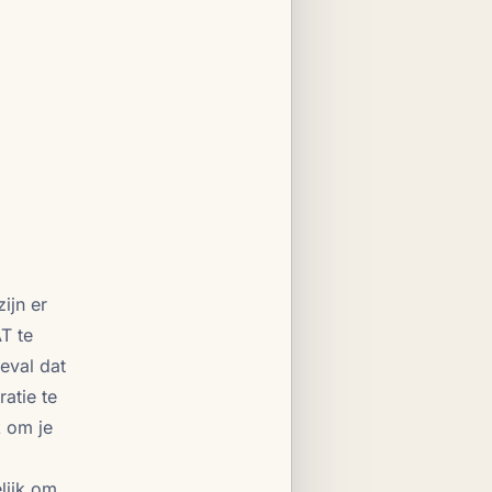
ijn er
T te
eval dat
atie te
k om je
lijk om