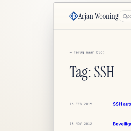
Arjan Wooning
Zoe
← Terug naar blog
Tag: SSH
SSH aut
16 FEB 2019
Beveilig
18 NOV 2012