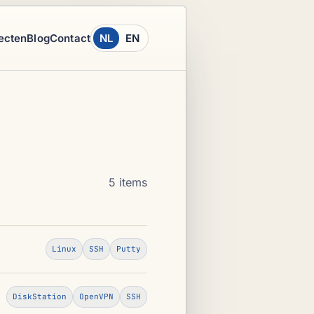
ecten
Blog
Contact
NL
EN
5 items
Linux
SSH
Putty
DiskStation
OpenVPN
SSH