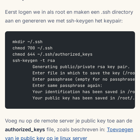
Eerst logen we in als root en maken een .ssh directory
aan en genereren we met ssh-keygen het keypair:
mkdir ~/.ssh
chmod 700 ~/.ssh
chmod 644 ~/.ssh/authorized_keys
ssh-keygen -t rsa
	Generating public/private rsa key pair.
	Enter file in which to save the key (/root
	Enter passphrase (empty for no passphrase):
	Enter same passphrase again:
	Your identification has been saved in /roo
	Your public key has been saved in /root/.s
Voeg nu op de remote server je public key toe aan de
authorized_keys
file, zoals beschreven in:
Toevoegen
van je public key op je linux server