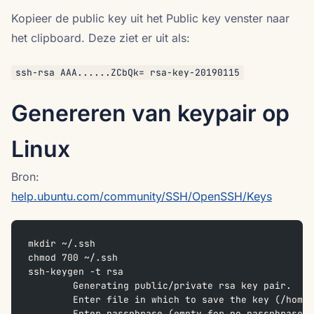
Kopieer de public key uit het Public key venster naar
het clipboard. Deze ziet er uit als:
ssh-rsa AAA......ZCbQk= rsa-key-20190115
Genereren van keypair op
Linux
Bron:
help.ubuntu.com/community/SSH/OpenSSH/Keys
mkdir ~/.ssh
chmod 700 ~/.ssh
ssh-keygen -t rsa
	Generating public/private rsa key pair.
	Enter file in which to save the key (/home
	Enter passphrase (empty for no passphrase)