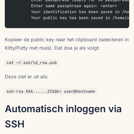
	Enter same passphrase again: <enter>
	Your identification has been saved in /hom
	Your public key has been saved in /home/us
Kopieer de public key naar het clipboard (selecteren in
Kitty/Putty met muis). Dat doe je als volgt:
cat ~/.ssh/id_rsa.pub
Deze ziet er uit als:
ssh-rsa AAA......ZCbQk= user@hostname
Automatisch inloggen via
SSH