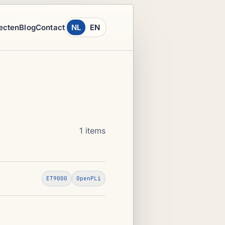
ecten
Blog
Contact
NL
EN
1 items
ET9000
OpenPLi