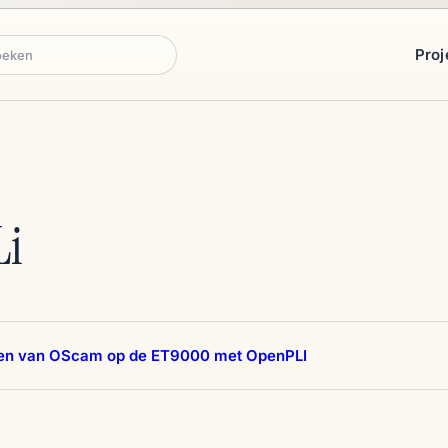
Proj
ken
Li
eren van OScam op de ET9000 met OpenPLI