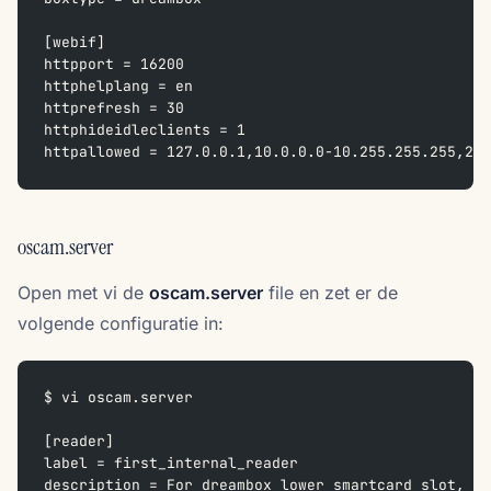
[webif]
httpport = 16200
httphelplang = en
httprefresh = 30
httphideidleclients = 1
httpallowed = 127.0.0.1,10.0.0.0-10.255.255.255,255
oscam.server
Open met vi de
oscam.server
file en zet er de
volgende configuratie in:
$ vi oscam.server
[reader]
label = first_internal_reader
description = For dreambox lower smartcard slot, fo