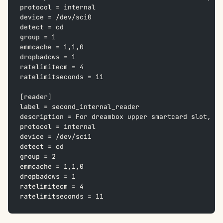
protocol = internal
device = /dev/sci0
detect = cd
group = 1
emmcache = 1,1,0
dropbadcws = 1
ratelimitecm = 4
ratelimitseconds = 11
[reader]
label = second_internal_reader
description = For dreambox upper smartcard slot, fo
protocol = internal
device = /dev/sci1
detect = cd
group = 2
emmcache = 1,1,0
dropbadcws = 1
ratelimitecm = 4
ratelimitseconds = 11