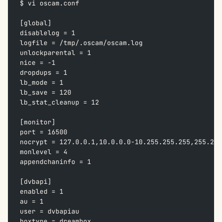
$ vi oscam.conf
[global]
disablelog = 1
logfile = /tmp/.oscam/oscam.log
unlockparental = 1
nice = -1
dropdups = 1
lb_mode = 1
lb_save = 120
lb_stat_cleanup = 12
[monitor]
port = 16500
nocrypt = 127.0.0.1,10.0.0.0-10.255.255.255,255.25
monlevel = 4
appendchaninfo = 1
[dvbapi]
enabled = 1
au = 1
user = dvbapiau
boxtype = dreambox