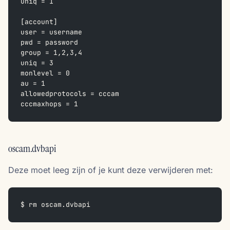
uniq = 1
[account]
user = username
pwd = password
group = 1,2,3,4
uniq = 3
monlevel = 0
au = 1
allowedprotocols = cccam
cccmaxhops = 1
oscam.dvbapi
Deze moet leeg zijn of je kunt deze verwijderen met:
$ rm oscam.dvbapi