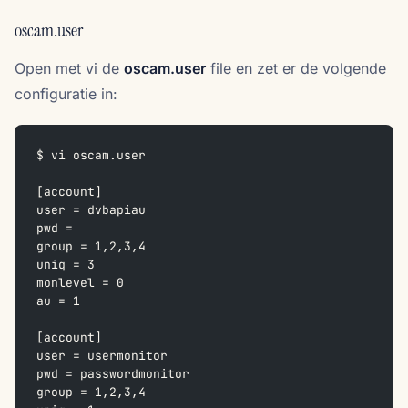
oscam.user
Open met vi de
oscam.user
file en zet er de volgende
configuratie in:
$ vi oscam.user
[account]
user = dvbapiau
pwd = 
group = 1,2,3,4
uniq = 3
monlevel = 0
au = 1
[account]
user = usermonitor
pwd = passwordmonitor
group = 1,2,3,4