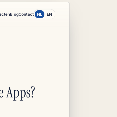
ecten
Blog
Contact
NL
EN
e Apps?