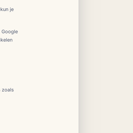
 kun je
r Google
ikelen
s zoals