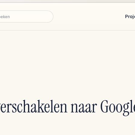
Proj
ken
rschakelen naar Googl