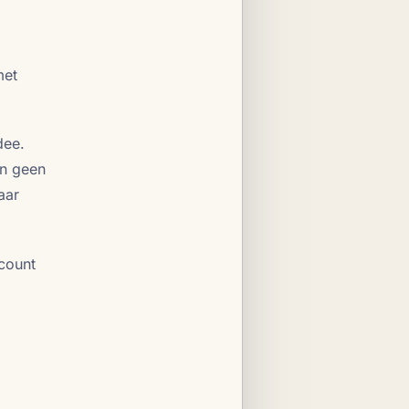
met
dee.
en geen
aar
ccount