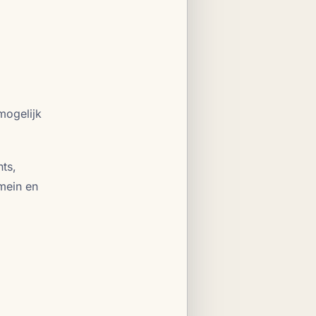
mogelijk
ts,
mein en