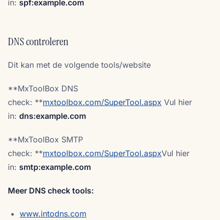
in:
spf:example.com
DNS controleren
Dit kan met de volgende tools/website
**MxToolBox DNS
check: **
mxtoolbox.com/SuperTool.aspx
Vul hier
in:
dns:example.com
**MxToolBox SMTP
check: **
mxtoolbox.com/SuperTool.aspx
Vul hier
in:
smtp:example.com
Meer DNS check tools:
www.intodns.com