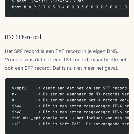
$ host 1234:0:1:2:3:4:567:89ab
Host b.a.9.8.7.6.5.0.4.0.0.0.3.0.0.0.2.0.0.0.1.0.0.
DNS SPF-record
Het SPF record is een TXT record in je eigen DNS.
Vroeger was dat niet een TXT record, maar heette het
ook een SPF record. Dat is nu niet meer het geval.
v=spf1    -> geeft aan dat het om een SPF record ga
mx        -> De server waarnaar de MX-records verwi
a         -> De server waarnaar het A-record verwij
ipv4      -> Dit is een extra toegevoegde IPV4 nr v
ipv6      -> Dit is een extra toegevoegde IPV6 nr v
include:_spf.google.com -> met include kan een dom
~all      -> Dit is Soft-Fail. De ontvangende serve