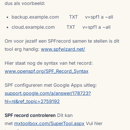
dus als voorbeeld:
backup.example.com TXT v=spf1 a ~all
cloud.example.com TXT v=spf1 a ~all
Om voor jezelf een SPFrecord samen te stellen is dit
tool erg handig:
www.spfwizard.net/
Hier staat nog de syntax van het record:
www.openspf.org/SPF_Record_Syntax
SPF configureren met Google Apps uitleg:
support.google.com/a/answer/178723?
hl=nl&ref_topic=2759192
SPF record controleren
Dit kan
met
mxtoolbox.com/SuperTool.aspx
Vul hier