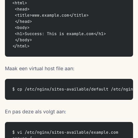
<html>
 <head>
 <title>www.example.com</title>
 </head>
 <body>
 <h1>Success: This is example.com</h1>
 </body>
</html>
Maak een virtual host file aan:
$ cp /etc/nginx/sites-available/default /etc/nginx/
En pas deze als volgt aan:
$ vi /etc/nginx/sites-available/example.com