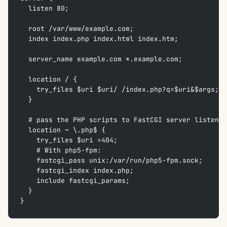
  listen 80;
  root /var/www/example.com;
  index index.php index.html index.htm;
  server_name example.com *.example.com;
  location / {
    try_files $uri $uri/ /index.php?q=$uri&$args;
  }
  # pass the PHP scripts to FastCGI server listenin
  location ~ \.php$ {
    try_files $uri =404;
    # With php5-fpm:
    fastcgi_pass unix:/var/run/php5-fpm.sock;
    fastcgi_index index.php;
    include fastcgi_params;
  }
}