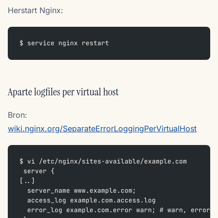
Herstart Nginx:
$ service nginx restart
Aparte logfiles per virtual host
Bron:
wiki.nginx.org/SeparateErrorLoggingPerVirtualHost
$ vi /etc/nginx/sites-available/example.com
 server {
[..]
  server_name www.example.com;
  access_log example.com.access.log
  error_log example.com.error warn; # warn, error,