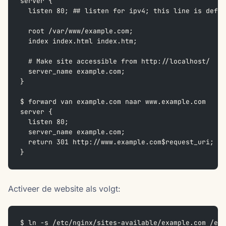
server {
  listen 80; ## listen for ipv4; this line is defau
  root /var/www/example.com;
  index index.html index.htm;
  # Make site accessible from http://localhost/
  server_name example.com;
}
$ forward van example.com naar www.example.com
server {
  listen 80;
  server_name example.com;
  return 301 http://www.example.com$request_uri;
}
Activeer de website als volgt:
$ ln -s /etc/nginx/sites-available/example.com /etc