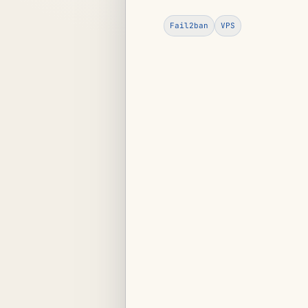
Fail2ban
VPS