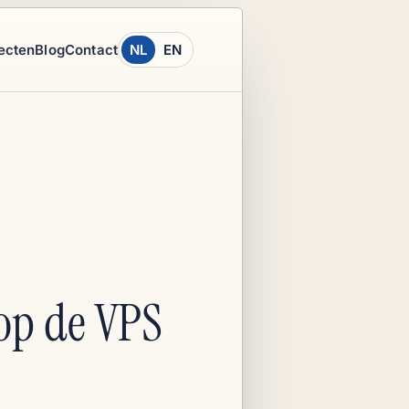
ecten
Blog
Contact
NL
EN
op de VPS