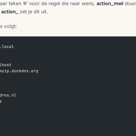
aar teken ’#’ voor de regel die naar wens,
action_mwl
stuurt
t
action_
zet je dit uit.
s volgt:
.local
lhost
myip.duckdns.org
dres.nl
s