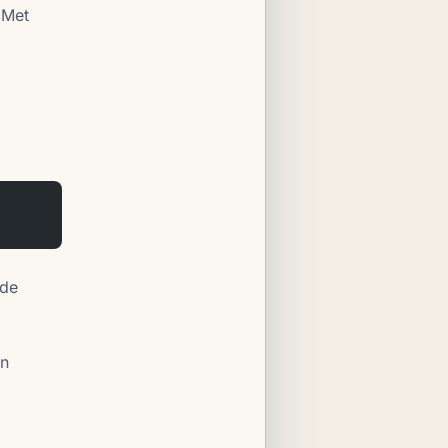
 Met
 de
en