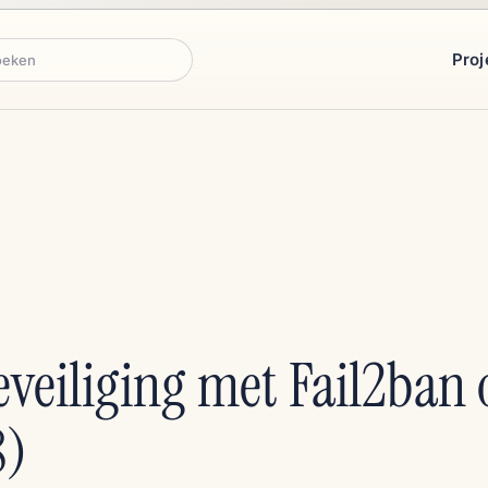
Proj
ken
veiliging met Fail2ban 
8)