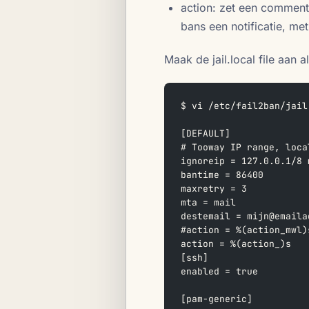
action: zet een comment
bans een notificatie, me
Maak de jail.local file aan al
$ vi /etc/fail2ban/jail
[DEFAULT]
# Tooway IP range, loca
ignoreip = 127.0.0.1/8 
bantime = 86400
maxretry = 3
mta = mail
destemail = mijn@emaila
#action = %(action_mwl)
action = %(action_)s
[ssh]
enabled = true
[pam-generic]