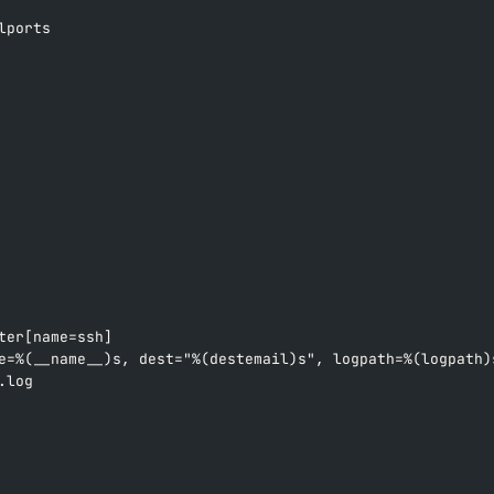
lports
ter[name=ssh]
e=%(__name__)s, dest="%(destemail)s", logpath=%(logpath)
.log