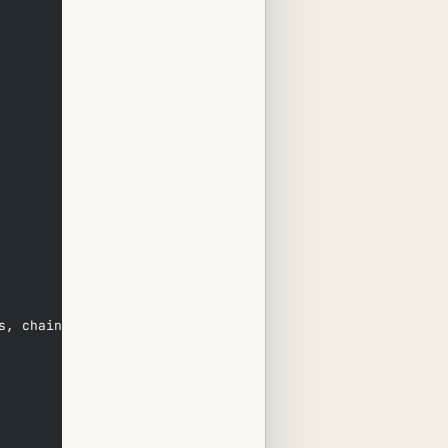
s, chain="%(chain)s"]