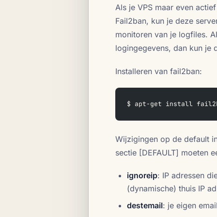
Als je VPS maar even actief
Fail2ban, kun je deze serve
monitoren van je logfiles. A
logingegevens, dan kun je d
Installeren van fail2ban:
$ apt-get install fail2
Wijzigingen op de default in
sectie [DEFAULT] moeten ee
ignoreip
: IP adressen di
(dynamische) thuis IP a
destemail
: je eigen ema