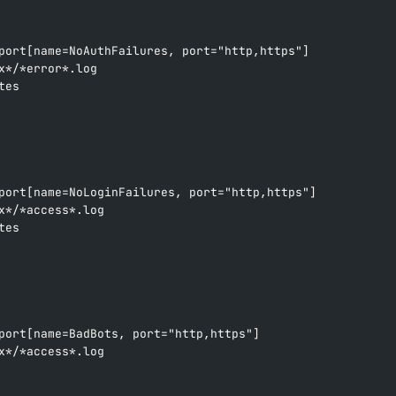
port[name=NoAuthFailures, port="http,https"]
x*/*error*.log
tes
port[name=NoLoginFailures, port="http,https"]
x*/*access*.log
tes
port[name=BadBots, port="http,https"]
x*/*access*.log