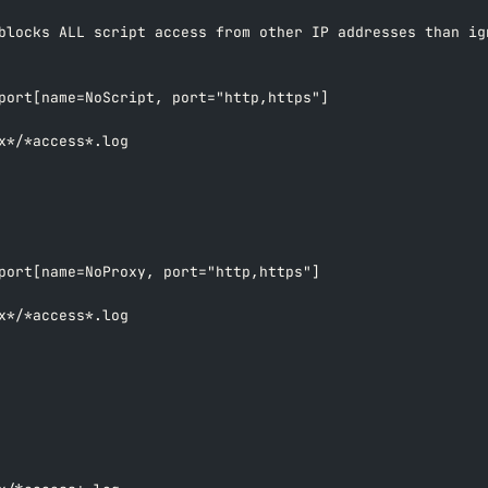
blocks ALL script access from other IP addresses than ig
port[name=NoScript, port="http,https"]
x*/*access*.log
port[name=NoProxy, port="http,https"]
x*/*access*.log