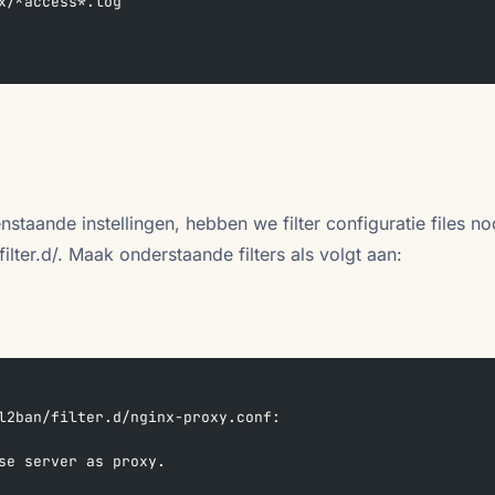
x/*access*.log
staande instellingen, hebben we filter configuratie files no
filter.d/. Maak onderstaande filters als volgt aan:
l2ban/filter.d/nginx-proxy.conf:
se server as proxy.