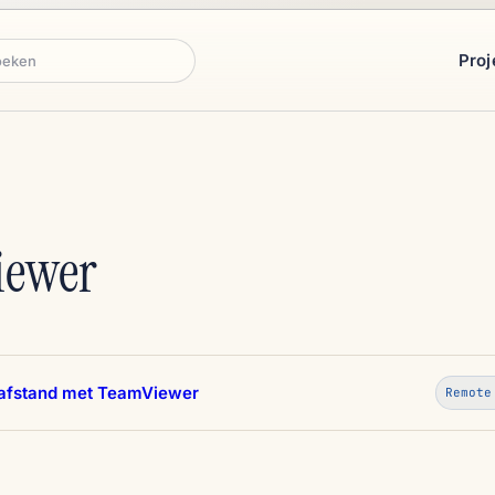
Proj
ken
iewer
 afstand met TeamViewer
Remote