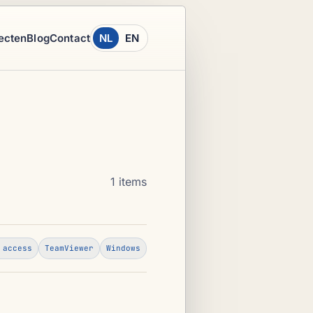
ecten
Blog
Contact
NL
EN
1 items
 access
TeamViewer
Windows