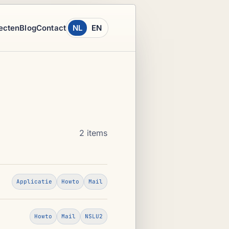
ecten
Blog
Contact
NL
EN
2 items
Applicatie
Howto
Mail
Howto
Mail
NSLU2