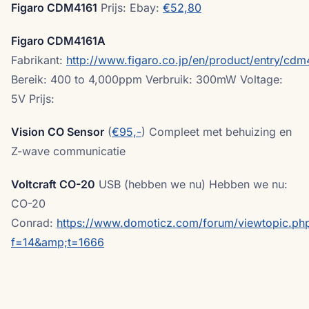
Figaro CDM4161
Prijs: Ebay:
€52,80
Figaro CDM4161A
Fabrikant:
http://www.figaro.co.jp/en/product/entry/cdm
Bereik: 400 to 4,000ppm Verbruik: 300mW Voltage:
5V Prijs:
Vision CO Sensor
(
€95,-
) Compleet met behuizing en
Z-wave communicatie
Voltcraft CO-20
USB (hebben we nu) Hebben we nu:
CO-20
Conrad:
https://www.domoticz.com/forum/viewtopic.ph
f=14&amp;t=1666