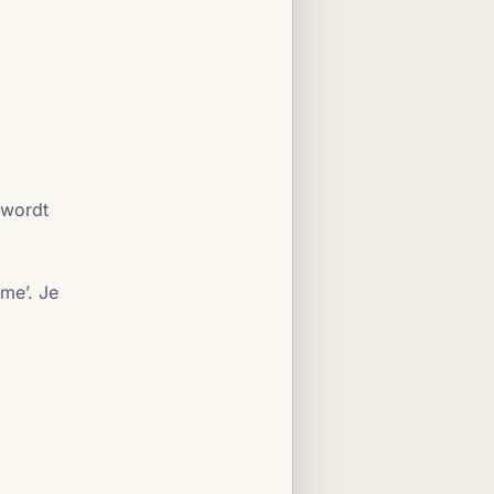
 wordt
me’. Je