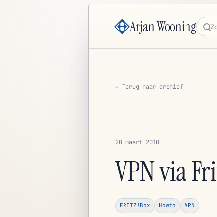
Arjan Wooning
Zoe
← Terug naar archief
20 maart 2010
VPN via Fr
FRITZ!Box
Howto
VPN