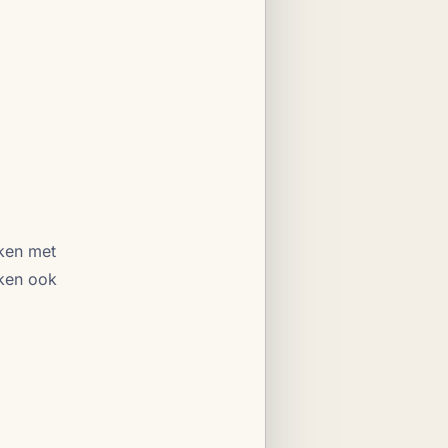
rken met
rken ook