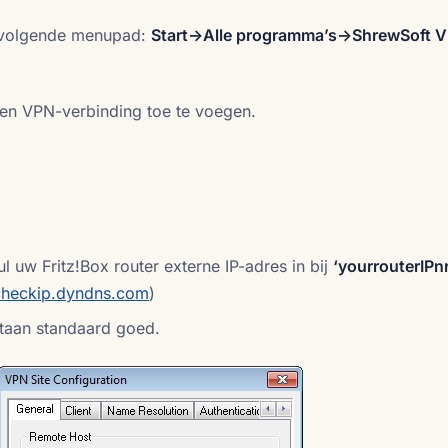
e volgende menupad:
Start->Alle programma’s->ShrewSoft 
en VPN-verbinding toe te voegen.
l uw Fritz!Box router externe IP-adres in bij
‘yourrouterIPnr
checkip.dyndns.com
)
staan standaard goed.