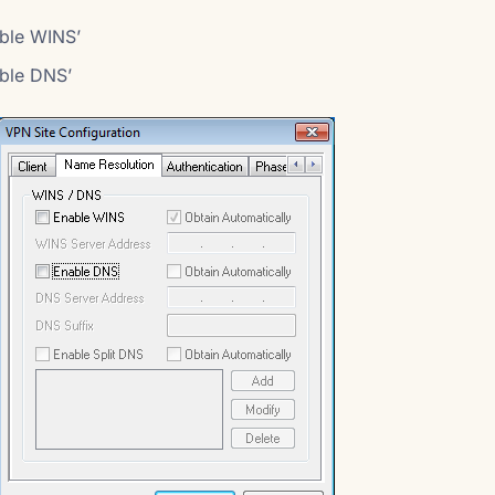
able WINS’
able DNS’