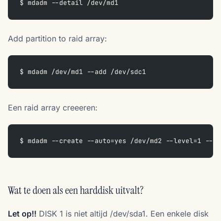
$ mdadm --detail /dev/md1
Add partition to raid array:
$ mdadm /dev/md1 --add /dev/sdc1
Een raid array creeeren:
$ mdadm --create --auto=yes /dev/md2 --level=1 --ra
Wat te doen als een harddisk uitvalt?
Let op!!
DISK 1 is niet altijd /dev/sda1. Een enkele disk