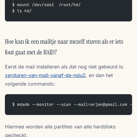
$ mount /dev/sda3  /root/hd/  
$ ls hd/
Hoe kan ik een mailtje naar mezelf sturen als er iets
fout gaat met de RAID?
Eerst de mail installeren als dat nog niet gebeurd is:
versturen-van-mail-vanaf-de-nslu2
, en dan het
volgende commando:
$ mdadm --monitor --scan --mail=arjan@gmail.com --d
Hiermee worden alle partities van alle harddisks
gecheckt.