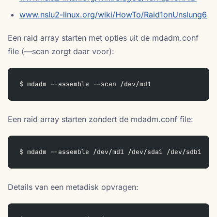
www.nslu2-linux.org/wiki/HowTo/Raid1onUnslung6
Een raid array starten met opties uit de mdadm.conf
file (—scan zorgt daar voor):
$ mdadm --assemble --scan /dev/md1
Een raid array starten zondert de mdadm.conf file:
$ mdadm --assemble /dev/md1 /dev/sda1 /dev/sdb1
Details van een metadisk opvragen: