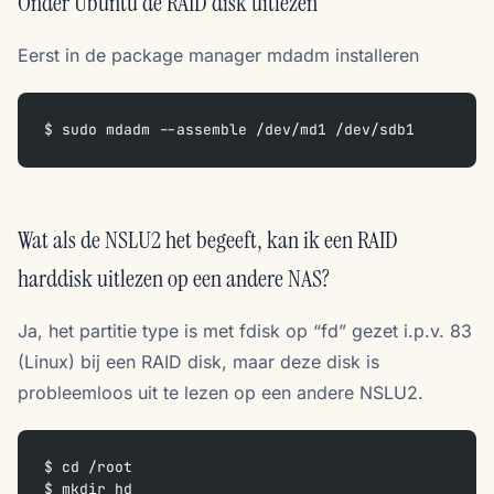
Onder Ubuntu de RAID disk uitlezen
Eerst in de package manager mdadm installeren
$ sudo mdadm --assemble /dev/md1 /dev/sdb1
Wat als de NSLU2 het begeeft, kan ik een RAID
harddisk uitlezen op een andere NAS?
Ja, het partitie type is met fdisk op “fd” gezet i.p.v. 83
(Linux) bij een RAID disk, maar deze disk is
probleemloos uit te lezen op een andere NSLU2.
$ cd /root  
$ mkdir hd  