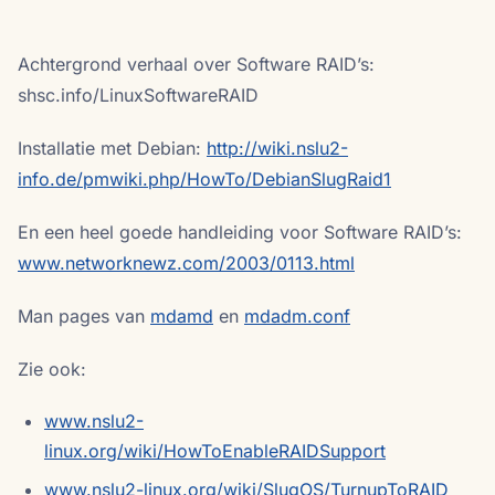
Achtergrond verhaal over Software RAID’s:
shsc.info/LinuxSoftwareRAID
Installatie met Debian:
http://wiki.nslu2-
info.de/pmwiki.php/HowTo/DebianSlugRaid1
En een heel goede handleiding voor Software RAID’s:
www.networknewz.com/2003/0113.html
Man pages van
mdamd
en
mdadm.conf
Zie ook:
www.nslu2-
linux.org/wiki/HowToEnableRAIDSupport
www.nslu2-linux.org/wiki/SlugOS/TurnupToRAID