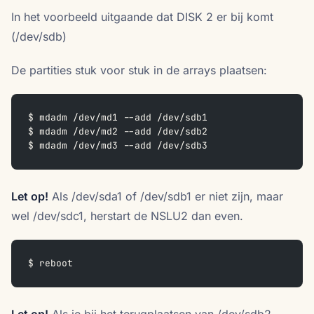
In het voorbeeld uitgaande dat DISK 2 er bij komt
(/dev/sdb)
De partities stuk voor stuk in de arrays plaatsen:
$ mdadm /dev/md1 --add /dev/sdb1  
$ mdadm /dev/md2 --add /dev/sdb2  
$ mdadm /dev/md3 --add /dev/sdb3  
Let op!
Als /dev/sda1 of /dev/sdb1 er niet zijn, maar
wel /dev/sdc1, herstart de NSLU2 dan even.
$ reboot