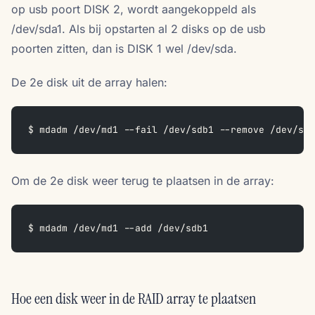
op usb poort DISK 2, wordt aangekoppeld als
/dev/sda1. Als bij opstarten al 2 disks op de usb
poorten zitten, dan is DISK 1 wel /dev/sda.
De 2e disk uit de array halen:
$ mdadm /dev/md1 --fail /dev/sdb1 --remove /dev/sdb
Om de 2e disk weer terug te plaatsen in de array:
$ mdadm /dev/md1 --add /dev/sdb1
Hoe een disk weer in de RAID array te plaatsen