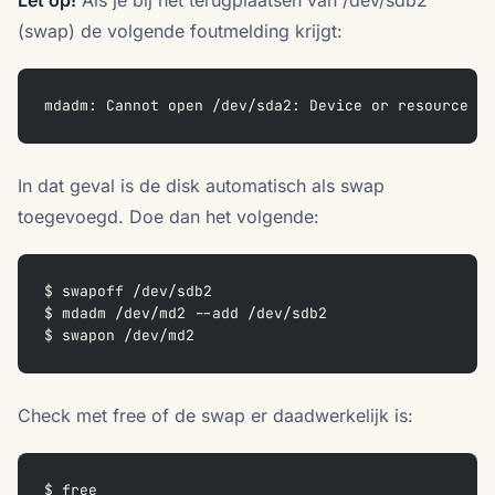
Let op!
Als je bij het terugplaatsen van /dev/sdb2
(swap) de volgende foutmelding krijgt:
mdadm: Cannot open /dev/sda2: Device or resource bu
In dat geval is de disk automatisch als swap
toegevoegd. Doe dan het volgende:
$ swapoff /dev/sdb2  
$ mdadm /dev/md2 --add /dev/sdb2  
$ swapon /dev/md2  
Check met free of de swap er daadwerkelijk is:
$ free