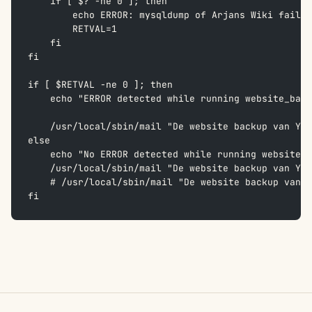
    if [ $? -ne 0 ]; then  
        echo ERROR: mysqldump of Arjans Wiki failed
        RETVAL=1  
    fi  
fi  
if [ $RETVAL -ne 0 ]; then  
    echo "ERROR detected while running website_back
    /usr/local/sbin/mail "De website backup van You
else  
    echo "No ERROR detected while running website_b
    /usr/local/sbin/mail "De website backup van You
    # /usr/local/sbin/mail "De website backup van Y
fi