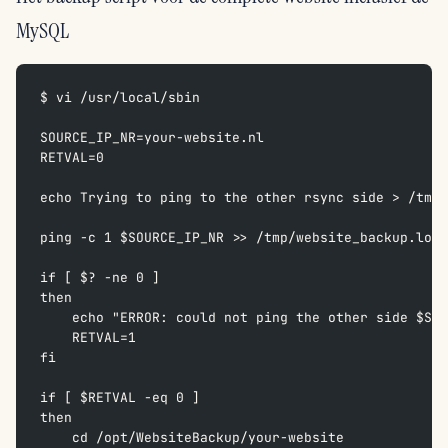
MySQL
$ vi /usr/local/sbin
SOURCE_IP_NR=your-website.nl  
RETVAL=0  
echo Trying to ping to the other rsync side > /tmp/
ping -c 1 $SOURCE_IP_NR >> /tmp/website_backup.log 
if [ $? -ne 0 ]  
then  
    echo "ERROR: could not ping the other side $SOU
    RETVAL=1  
fi  
if [ $RETVAL -eq 0 ]  
then  
    cd /opt/WebsiteBackup/your-website  