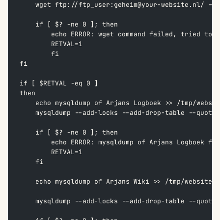
    wget ftp://ftp_user:geheim@your-website.nl/ --n
    if [ $? -ne 0 ]; then  
        echo ERROR: wget command failed, tried to g
        RETVAL=1  
        fi  
fi  
if [ $RETVAL -eq 0 ]  
then  
    echo mysqldump of Arjans Logboek >> /tmp/websit
    mysqldump --add-locks --add-drop-table --quote-
    if [ $? -ne 0 ]; then  
        echo ERROR: mysqldump of Arjans Logboek fai
        RETVAL=1  
    fi  
    echo mysqldump of Arjans Wiki >> /tmp/website_b
    mysqldump --add-locks --add-drop-table --quote-