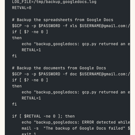
LOG_FILE=/tmp/backup_googledocs.log
RETVAL=0
# Backup the spreadsheets from Google Docs
$GCP -o -p $PASSWORD -f xls $USERNAME@gmail.com:/sh
if [ $? -ne 0 ]
then
    echo "backup_googledocs: gcp.py returned an err
    RETVAL=1
fi
# Backup the documents from Google Docs
$GCP -o -p $PASSWORD -f doc $USERNAME@gmail.com:/do
if [ $? -ne 0 ]
then
    echo "backup_googledocs: gcp.py returned an err
    RETVAL=1
fi
if [ $RETVAL -ne 0 ]; then
    echo "backup_googledocs: ERROR detected while b
    mail -s  "The backup of Google Docs failed" $U
    exit 1