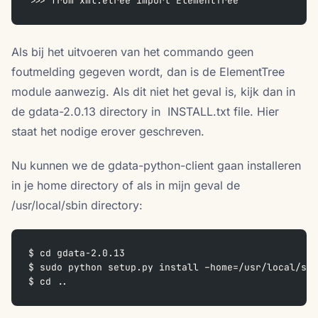
>>> from xml.etree import ElementTree
Als bij het uitvoeren van het commando geen
foutmelding gegeven wordt, dan is de ElementTree
module aanwezig. Als dit niet het geval is, kijk dan in
de gdata-2.0.13 directory in INSTALL.txt file. Hier
staat het nodige erover geschreven.
Nu kunnen we de gdata-python-client gaan installeren
in je home directory of als in mijn geval de
/usr/local/sbin directory:
$ cd gdata-2.0.13
$ sudo python setup.py install –home=/usr/local/sbi
$ cd ..