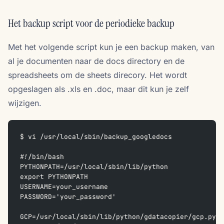
Het backup script voor de periodieke backup
Met het volgende script kun je een backup maken, van
al je documenten naar de docs directory en de
spreadsheets om de sheets direcory. Het wordt
opgeslagen als .xls en .doc, maar dit kun je zelf
wijzigen.
$ vi /usr/local/sbin/backup_googledocs
#!/bin/bash
PYTHONPATH=/usr/local/sbin/lib/python
export PYTHONPATH
USERNAME=your_username
PASSWORD='your_password'
GCP=/usr/local/sbin/lib/python/gdatacopier/gcp.py