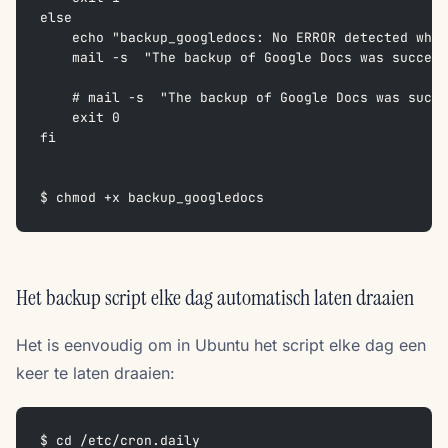
else
    echo "backup_googledocs: No ERROR detected whil
    mail -s  "The backup of Google Docs was succes
    # mail -s  "The backup of Google Docs was succe
    exit 0
fi
$ chmod +x backup_googledocs
Het backup script elke dag automatisch laten draaien
Het is eenvoudig om in Ubuntu het script elke dag een
keer te laten draaien:
$ cd /etc/cron.daily