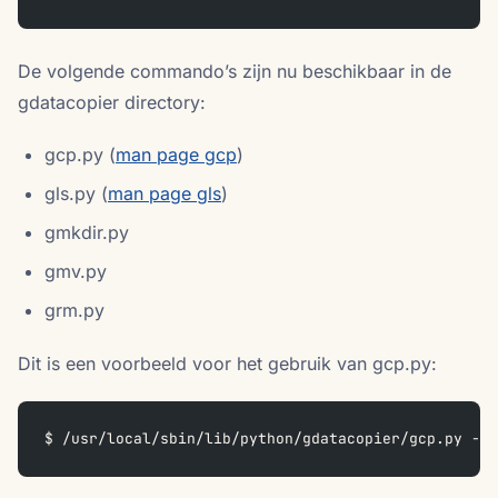
De volgende commando’s zijn nu beschikbaar in de
gdatacopier directory:
gcp.py (
man page gcp
)
gls.py (
man page gls
)
gmkdir.py
gmv.py
grm.py
Dit is een voorbeeld voor het gebruik van gcp.py:
$ /usr/local/sbin/lib/python/gdatacopier/gcp.py -p 