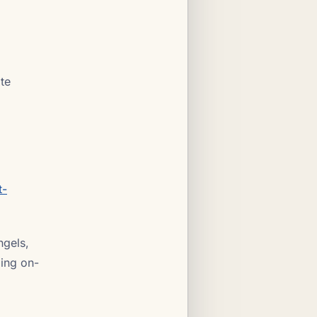
te
t-
ngels,
ling on-