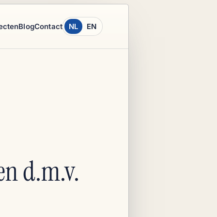
ecten
Blog
Contact
NL
EN
en d.m.v.