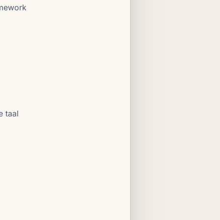
ramework
e taal