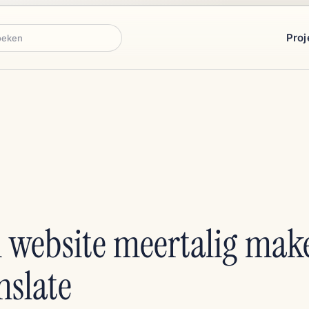
Proj
ken
 website meertalig mak
nslate