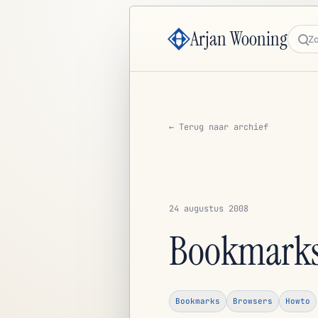
Arjan Wooning
Zoe
← Terug naar archief
24 augustus 2008
Bookmarks 
Bookmarks
Browsers
Howto