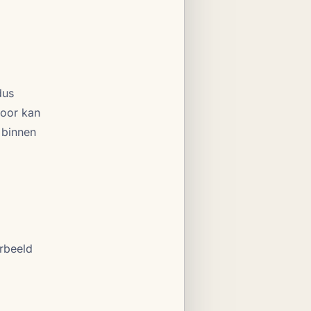
dus
voor kan
 binnen
orbeeld