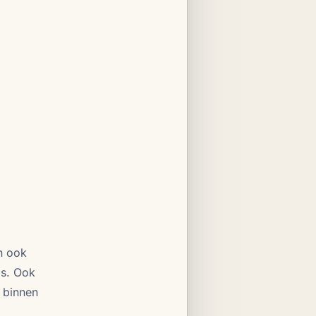
n ook
gs. Ook
n binnen