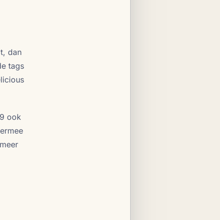
t, dan
de tags
licious
09 ook
Hiermee
 meer