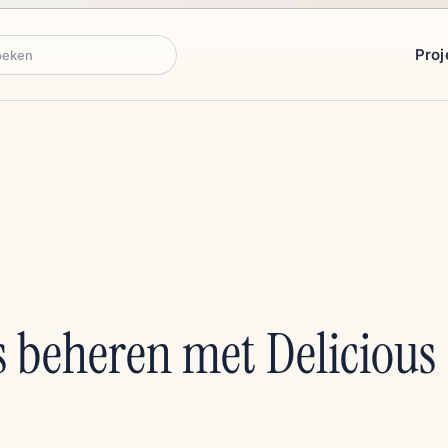
Proj
ken
beheren met Delicious