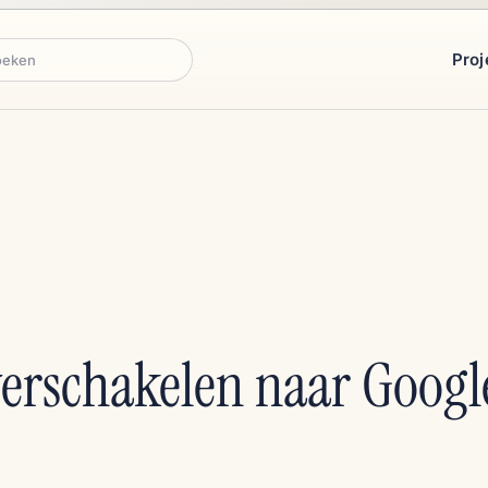
Proj
ken
rschakelen naar Googl