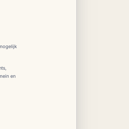
mogelijk
ts,
mein en