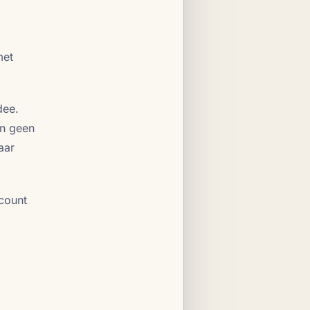
met
dee.
en geen
aar
ccount