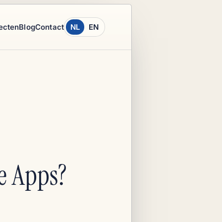
ecten
Blog
Contact
NL
EN
e Apps?