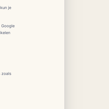
 kun je
r Google
ikelen
s zoals