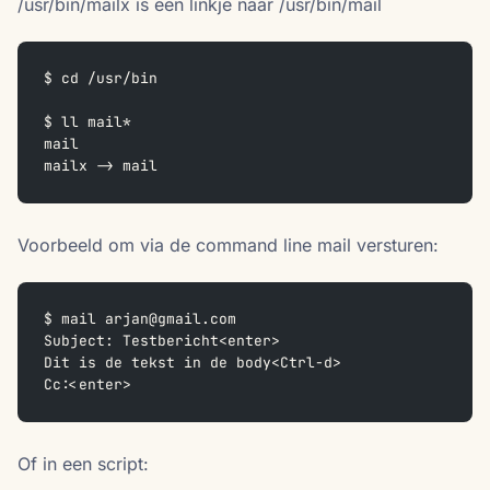
/usr/bin/mailx is een linkje naar /usr/bin/mail
$ cd /usr/bin  
$ ll mail*  
mail  
mailx -> mail
Voorbeeld om via de command line mail versturen:
$ mail arjan@gmail.com  
Subject: Testbericht<enter>  
Dit is de tekst in de body<Ctrl-d>  
Cc:<enter>
Of in een script: