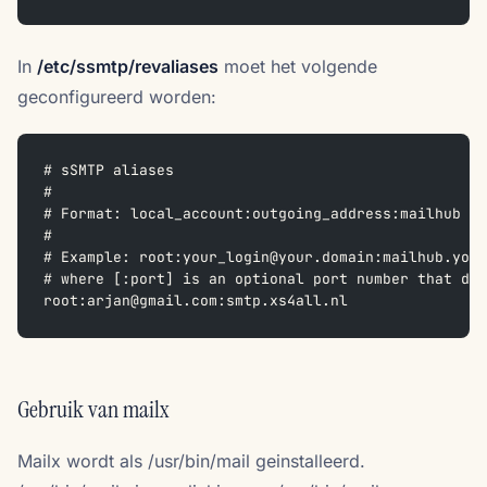
In
/etc/ssmtp/revaliases
moet het volgende
geconfigureerd worden:
# sSMTP aliases  
#  
# Format: local_account:outgoing_address:mailhub  
#  
# Example: root:your_login@your.domain:mailhub.your
# where [:port] is an optional port number that def
root:arjan@gmail.com:smtp.xs4all.nl
Gebruik van mailx
Mailx wordt als /usr/bin/mail geinstalleerd.