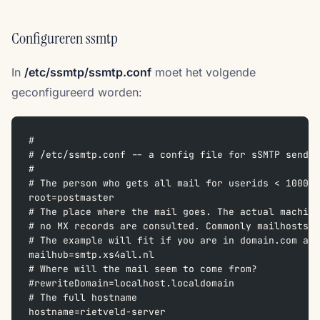
Configureren ssmtp
In
/etc/ssmtp/ssmtp.conf
moet het volgende
geconfigureerd worden:
#  
# /etc/ssmtp.conf -- a config file for sSMTP sendma
#  
# The person who gets all mail for userids < 1000  
root=postmaster  
# The place where the mail goes. The actual machine
# no MX records are consulted. Commonly mailhosts a
# The example will fit if you are in domain.com and
mailhub=smtp.xs4all.nl
# Where will the mail seem to come from?  
#rewriteDomain=localhost.localdomain  
# The full hostname  
hostname=rietveld-server