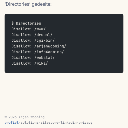
‘Directories’ gedeelte:
$ Directories
Disallow: /www/
Disallow: /drupal/
Disallow: /cgi-bin/
Disallow: /arjanwooning/
Disallow: /info4admins/
Disallow: /webstat/
Disallow: /wiki/
© 2026 Arjan Wooning
profiel
·
solutions
·
sitescore
·
linkedin
·
privacy