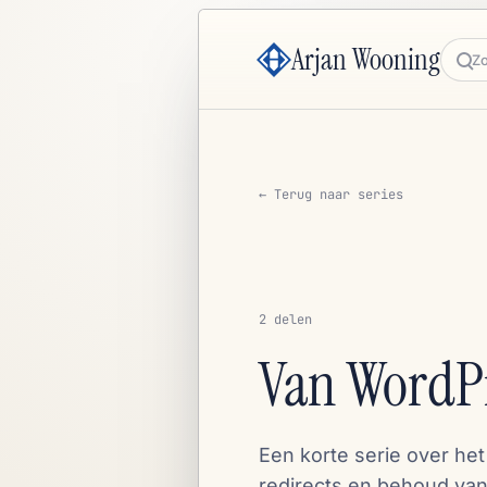
Arjan Wooning
Zoe
← Terug naar series
2 delen
Van WordP
Een korte serie over he
redirects en behoud va