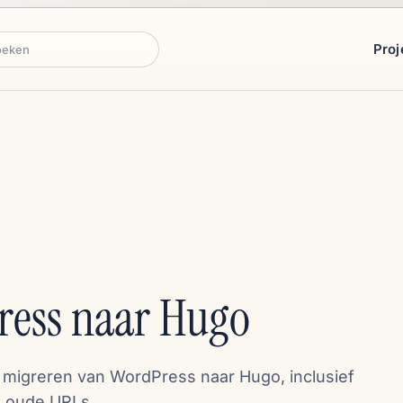
Proj
ken
ress naar Hugo
t migreren van WordPress naar Hugo, inclusief
n oude URLs.