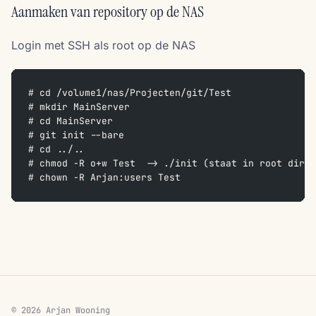
Aanmaken van repository op de NAS
Login met SSH als root op de NAS
# cd /volume1/nas/Projecten/git/Test
# mkdir MainServer
# cd MainServer
# git init --bare
# cd ../..
# chmod -R o+w Test  -> ./init (staat in root dir e
# chown -R Arjan:users Test
© 2026 Arjan Wooning