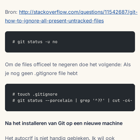
Bron:
http://stackoverflow.com/questions/11542687/git-
how-to-ignore-all-present-untracked-files
# git status -u no
Om de files officeel te negeren doe het volgende: Als
je nog geen .gitignore file hebt
# touch .gitignore
# git status --porcelain | grep '^??' | cut -c4- >>
Na het installeren van Git op een nieuwe machine
Het autocrlf is niet handig gebleken. Ik wil ook