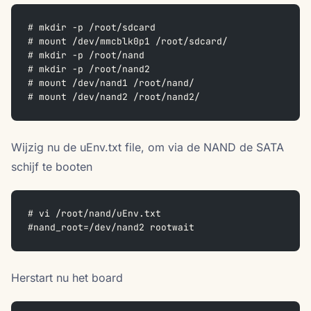
# mkdir -p /root/sdcard
# mount /dev/mmcblk0p1 /root/sdcard/
# mkdir -p /root/nand
# mkdir -p /root/nand2
# mount /dev/nand1 /root/nand/
# mount /dev/nand2 /root/nand2/
Wijzig nu de uEnv.txt file, om via de NAND de SATA
schijf te booten
# vi /root/nand/uEnv.txt
#nand_root=/dev/nand2 rootwait
Herstart nu het board