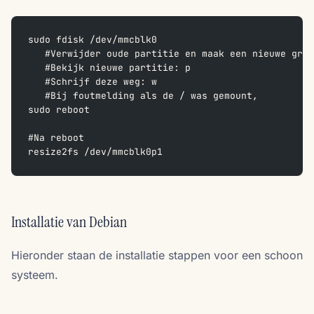
sudo fdisk /dev/mmcblk0
   #Verwijder oude partitie en maak een nieuwe grot
   #Bekijk nieuwe partitie: p
   #Schrijf deze weg: w
   #Bij foutmelding als de / was gemount,
sudo reboot
#Na reboot
resize2fs /dev/mmcblk0p1
Installatie van Debian
Hieronder staan de installatie stappen voor een schoon
systeem.