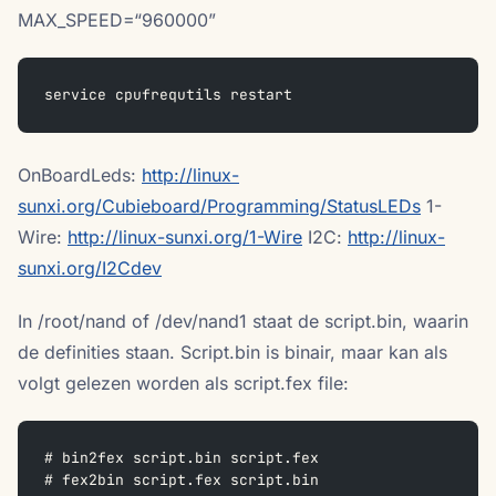
MAX_SPEED=“960000”
service cpufrequtils restart
OnBoardLeds:
http://linux-
sunxi.org/Cubieboard/Programming/StatusLEDs
1-
Wire:
http://linux-sunxi.org/1-Wire
I2C:
http://linux-
sunxi.org/I2Cdev
In /root/nand of /dev/nand1 staat de script.bin, waarin
de definities staan. Script.bin is binair, maar kan als
volgt gelezen worden als script.fex file:
# bin2fex script.bin script.fex
# fex2bin script.fex script.bin