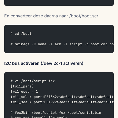
En converteer deze daarna naar /boot/boot.scr
# cd /boot
# mkimage -C none -A arm -T script -d boot.cmd boot
I2C bus activeren (/dev/i2c-1 activeren)
# vi /boot/script.fex
[twi1_para]
twi1_used = 1
twi1_scl = port:PB18<2><default><default><default>
twi1_sda = port:PB19<2><default><default><default>
# fex2bin /boot/script.fex /boot/script.bin
# apt-get install i2c-tools