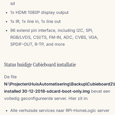
sd
1x HDMI 1080P display output
1x IR, 1x line in, 1x line out
96 extend pin interface, including I2C, SPI,
RGB/LVDS, CSI/TS, FM-IN, ADC, CVBS, VGA,
SPDIF-OUT, R-TP, and more
Status huidige Cubieboard installatie
De file
N:\Projecten\HuisAutomatisering\Backup\Cubieboard2\
installed 30-12-2018-sdcard-boot-only.img
bevat een
volledig geconfigureerde server. Hier zit in:
Alle verhuisde services naar RPi-HomeLogic server