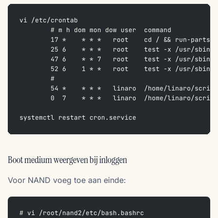
vi /etc/crontab
	# m h dom mon dow user  command
	17 *    * * *   root    cd / && run-parts 
	25 6    * * *   root    test -x /usr/sbin/
	47 6    * * 7   root    test -x /usr/sbin/
	52 6    1 * *   root    test -x /usr/sbin/
	#
	54 *    * * *   linaro  /home/linaro/scrip
	0  7    * * *   linaro  /home/linaro/scrip
systemctl restart cron.service
Boot medium weergeven bij inloggen
Voor NAND voeg toe aan einde:
# vi /root/nand2/etc/bash.bashrc