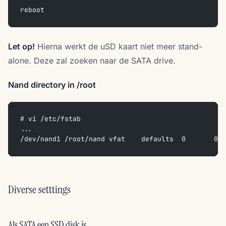
reboot
Let op!
Hierna werkt de uSD kaart niet meer stand-
alone. Deze zal zoeken naar de SATA drive.
Nand directory in /root
# vi /etc/fstab
...
/dev/nand1 /root/nand vfat    defaults  0       0 
Diverse setttings
Als SATA een SSD disk is