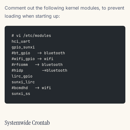
Comment out the following kernel modules, to prevent
loading when starting up:
# vi /etc/modules
hci_uart
gpio_sunxi
#bt_gpio   -> bluetooth
#wifi_gpio -> wifi
#rfcomm   -> bluetooth
#hidp        ->bluetooth
lirc_gpio
sunxi_lirc
#bcmdhd   -> wifi
sunxi_ss 
Systemwide Crontab