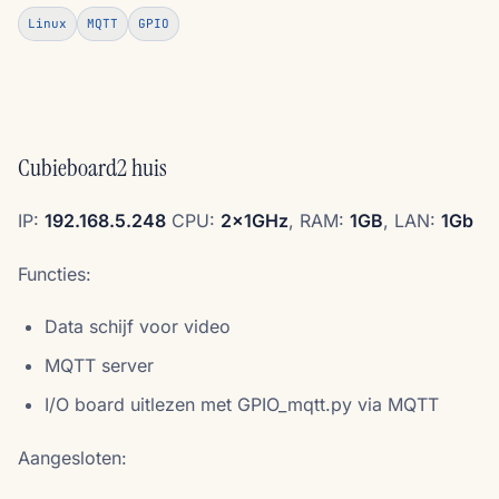
Linux
MQTT
GPIO
Cubieboard2 huis
IP:
192.168.5.248
CPU:
2x1GHz
, RAM:
1GB
, LAN:
1Gb
Functies:
Data schijf voor video
MQTT server
I/O board uitlezen met GPIO_mqtt.py via MQTT
Aangesloten: