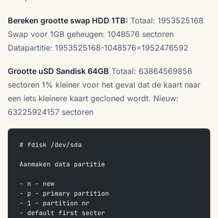
Bereken grootte swap HDD 1TB:
Totaal: 1953525168
Swap voor 1GB geheugen: 1048576 sectoren
Datapartitie: 1953525168-1048576=1952476592
Grootte uSD Sandisk 64GB
Totaal: 63864569856
sectoren 1% kleiner voor het geval dat de kaart naar
een iets kleinere kaart gecloned wordt. Nieuw:
63225924157 sectoren
# fdisk /dev/sda
Aanmaken data partitie
- n - new
- p - primary partition
- 1 - partition nr
- default first sector