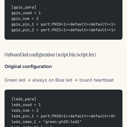
[gpio_para]
gpio_used = 1
gpio_num = 2
gpio_pin_1 = port:PH20<1><default><default><1>
gpio_pin_2 = port:PH21<1><default><default><1>
Onboard led configuration (script.bin/script.fex)
Original configuration
Green led -> always on Blue led -> board heartbeat
[leds_para]
leds_used = 1
leds_num = 2
leds_pin_1 = port:PH20<1><default><default><0>
leds_name_1 = "green:ph20:led1"