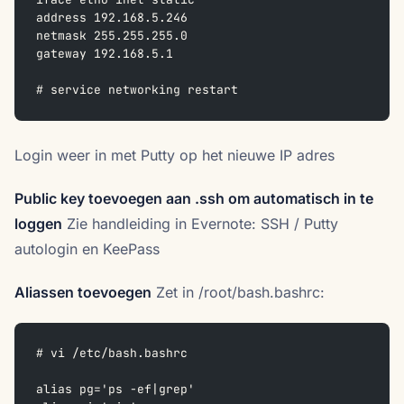
address 192.168.5.246
netmask 255.255.255.0
gateway 192.168.5.1
# service networking restart
Login weer in met Putty op het nieuwe IP adres
Public key toevoegen aan .ssh om automatisch in te
loggen
Zie handleiding in Evernote: SSH / Putty
autologin en KeePass
Aliassen toevoegen
Zet in /root/bash.bashrc:
# vi /etc/bash.bashrc
alias pg='ps -ef|grep'