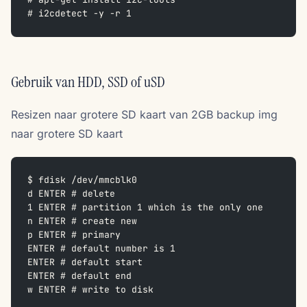
# i2cdetect -y -r 1
Gebruik van HDD, SSD of uSD
Resizen naar grotere SD kaart van 2GB backup img
naar grotere SD kaart
$ fdisk /dev/mmcblk0
d ENTER # delete
1 ENTER # partition 1 which is the only one
n ENTER # create new
p ENTER # primary
ENTER # default number is 1
ENTER # default start
ENTER # default end
w ENTER # write to disk