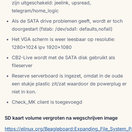
zijn uitgeschakeld: jeelink, upsread,
telegram/home_logic
Als de SATA drive problemen geeft, wordt er toch
doorgestart (fstab: /dev/sda1: defaults,nofail)
Het VGA scherm is weer leesbaar op resolutie:
1280x1024 ipv 1920x1080
CB2-Live wordt met de SATA disk gebruikt als
fileserver
Reserve serverboard is ingezet, omdat in de oude
een stukje plastic zit/zat waardoor de powerplug er
niet in kon.
Check_MK client is toegevoegd
SD kaart volume vergroten na wegschrijven image
https://elinux.org/Beagleboard:Expanding_File_System_P