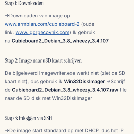
Stap 1: Downloaden
->Downloaden van image op
www.armbian.com/cubieboard-2
(oude
link:
www.igorpecovnik.com
) Ik gebruik
nu
Cubieboard2_Debian_3.8_wheezy_3.4.107
Stap 2: Image naar uSD kaart schrijven
De bijgeleverd imagewriter.exe werkt niet (ziet de SD
kaart niet), dus gebruik ik
Win32DiskImager
->Schrijf
de
Cubieboard2_Debian_3.8_wheezy_3.4.107.raw
file
naar de SD disk met Win32DiskImager
Stap 3: Inloggen via SSH
->De image start standaard op met DHCP, dus het IP