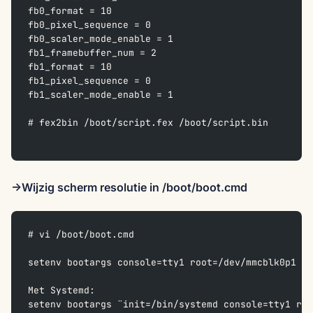
fb0_format = 10
fb0_pixel_sequence = 0
fb0_scaler_mode_enable = 1
fb1_framebuffer_num = 2
fb1_format = 10
fb1_pixel_sequence = 0
fb1_scaler_mode_enable = 1
# fex2bin /boot/script.fex /boot/script.bin
->Wijzig scherm resolutie in /boot/boot.cmd
# vi /boot/boot.cmd
setenv bootargs console=tty1 root=/dev/mmcblk0p1 ro
Met Systemd:
setenv bootargs ¨init=/bin/systemd console=tty1 roo