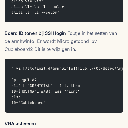
alias vi='vim'
alias ll='ls -l --color'
alias ls='ls --color'
Board ID tonen bij SSH login
Foutje in het setten van
de armhwinfo. Er wordt Micro getoond ipv
Cubieboard2 Dit is te wijzigen in:
# vi [/etc/init.d/armhwinfo](file:///C:/Users/Arjan
Op regel 69
elif [ "$MEMTOTAL" = 1 ]; then
ID=$HOSTNAME #AW!! was "Micro"
else
ID="Cubieboard"
VGA activeren