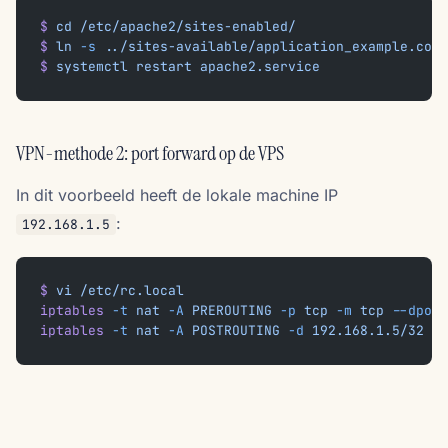
$
 cd
 /etc/apache2/sites-enabled/
$
 ln
 -s
 ../sites-available/application_example.conf
$
 systemctl
 restart
 apache2.service
VPN-methode 2: port forward op de VPS
In dit voorbeeld heeft de lokale machine IP
:
192.168.1.5
$
 vi
 /etc/rc.local
iptables
 -t
 nat
 -A
 PREROUTING
 -p
 tcp
 -m
 tcp
 --dport
iptables
 -t
 nat
 -A
 POSTROUTING
 -d
 192.168.1.5/32
 -p