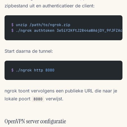
zipbestand uit en authenticatieer de client:
$
 unzip
 /path/to/ngrok.zip
$
 ./ngrok
 authtoken
 3e5iY2KftJ2844aWA6jDY_9fJFZAc1H
Start daarna de tunnel:
$
 ./ngrok
 http
 8080
ngrok toont vervolgens een publieke URL die naar je
lokale poort
verwijst.
8080
OpenVPN server configuratie