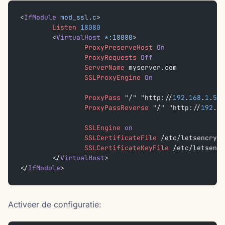
<
IfModule
 mod_ssl.c
>
        Listen
 18080
        <
VirtualHost
 *:18080
>
                ProxyPreserveHost
 On
                ProxyRequests
 Off
                ServerName
 myserver.com
                SSLProxyEngine
 On
                ProxyPass
 "/" "http://
192
.
168
.
1
.
5
:
8
                ProxyPassReverse
 "/" "http://
192
.
16
                SSLEngine
 on
                SSLCertificateFile
 /etc/letsencrypt
                SSLCertificateKeyFile
 /etc/letsencr
        </
VirtualHost
>
</
IfModule
>
Activeer de configuratie: