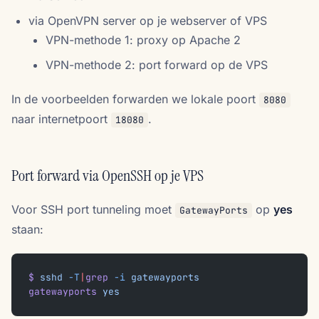
via OpenVPN server op je webserver of VPS
VPN-methode 1: proxy op Apache 2
VPN-methode 2: port forward op de VPS
In de voorbeelden forwarden we lokale poort
8080
naar internetpoort
.
18080
Port forward via OpenSSH op je VPS
Voor SSH port tunneling moet
op
yes
GatewayPorts
staan:
$
 sshd
 -T
|
grep
 -i
 gatewayports
gatewayports
 yes