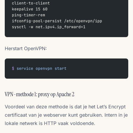
client-to-client
keepalive 15 60
ping-timer-rem
ifconfig-pool-persist /etc/openvpn/ipp
sysctl -w net.ipv4.ip_forward=1
Herstart OpenVPN:
$
 service
 openvpn
 start
VPN-methode 1: proxy op Apache 2
Voordeel van deze methode is dat je het Let’s Encrypt
certificaat van je webserver kunt gebruiken. Intern in je
lokale netwerk is HTTP vaak voldoende.