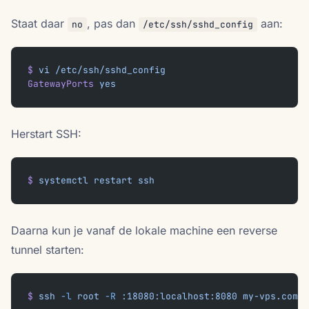
Staat daar
, pas dan
aan:
no
/etc/ssh/sshd_config
$
 vi
 /etc/ssh/sshd_config
GatewayPorts
 yes
Herstart SSH:
$
 systemctl
 restart
 ssh
Daarna kun je vanaf de lokale machine een reverse
tunnel starten:
$
 ssh
 -l
 root
 -R
 :18080:localhost:8080
 my-vps.com