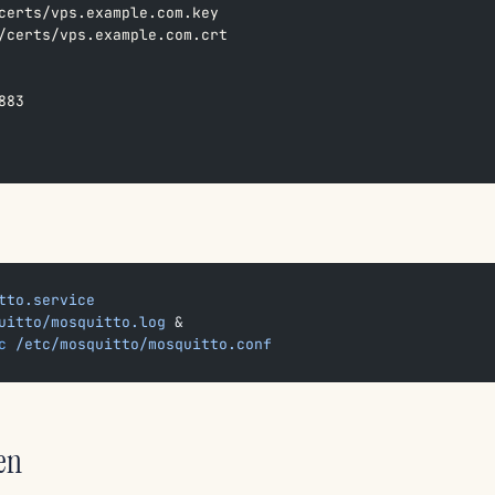
certs/vps.example.com.key
/certs/vps.example.com.crt
883
tto.service
uitto/mosquitto.log
 &
c
 /etc/mosquitto/mosquitto.conf
en