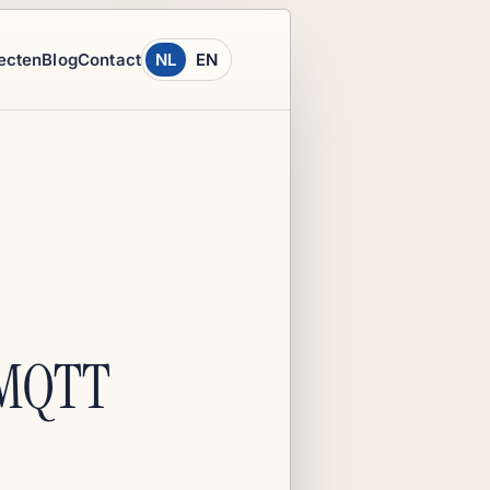
ecten
Blog
Contact
NL
EN
 MQTT