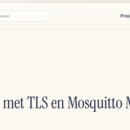
Proj
ken
 met TLS en Mosquitto