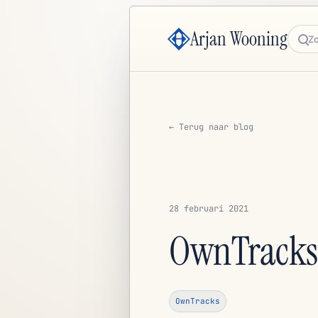
Arjan Wooning
Zoe
← Terug naar blog
28 februari 2021
OwnTracks
OwnTracks