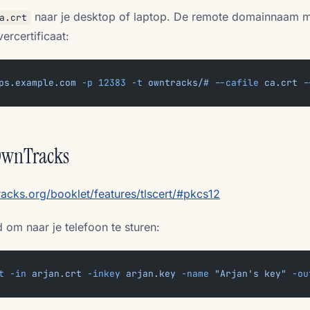
naar je desktop of laptop. De remote domainnaam 
a.crt
vercertificaat:
ps.example.com
 -p
 12383
 -t
 owntracks/#
 --cafile
 ca.crt
 -
 OwnTracks
racks.org/booklet/features/tlscert/#pkcs12
m naar je telefoon te sturen:
t
 -in
 arjan.crt
 -inkey
 arjan.key
 -name
 "Arjan's key"
 -ou