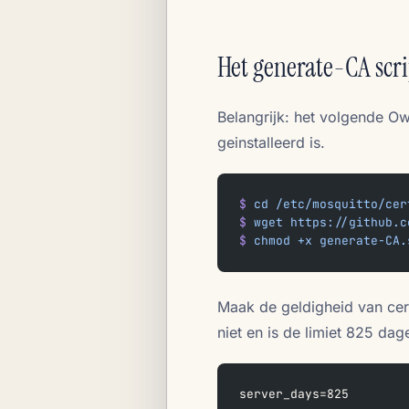
Het generate-CA scr
Belangrijk: het volgende Ow
geinstalleerd is.
$
 cd
 /etc/mosquitto/cer
$
 wget
 https://github.c
$
 chmod
 +x
 generate-CA.
Maak de geldigheid van cert
niet en is de limiet 825 dag
server_days=825