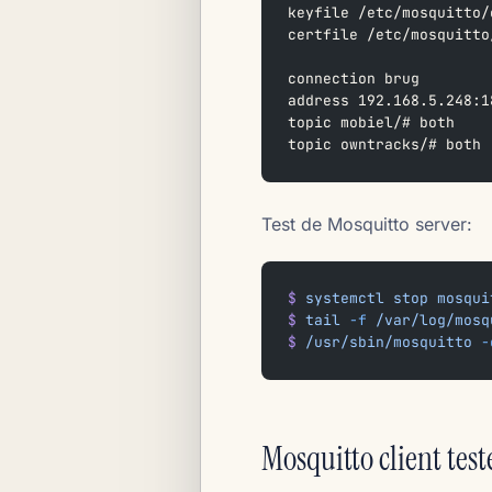
keyfile /etc/mosquitto/
certfile /etc/mosquitto
connection brug
address 192.168.5.248:1
topic mobiel/# both
topic owntracks/# both
Test de Mosquitto server:
$
 systemctl
 stop
 mosqui
$
 tail
 -f
 /var/log/mosq
$
 /usr/sbin/mosquitto
 -
Mosquitto client test