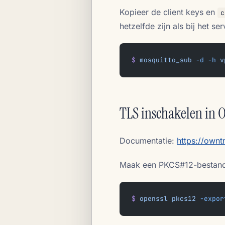
Kopieer de client keys en
c
hetzelfde zijn als bij het ser
$
 mosquitto_sub
 -d
 -h
 v
TLS inschakelen in
Documentatie:
https://ownt
Maak een PKCS#12-bestand o
$
 openssl
 pkcs12
 -expor