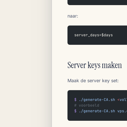
naar:
server_days=$days
Server keys maken
Maak de server key set:
$
 ./generate-CA.sh
 <
vol
# voorbeeld
$
 ./generate-CA.sh
 vps.