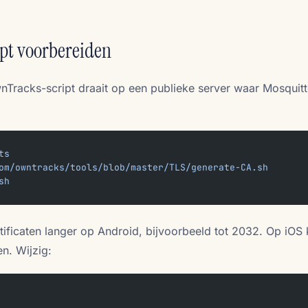
ipt voorbereiden
nTracks-script draait op een publieke server waar Mosquitt
ts
om/owntracks/tools/blob/master/TLS/generate-CA.sh
sh
ificaten langer op Android, bijvoorbeeld tot 2032. Op iOS 
en. Wijzig: