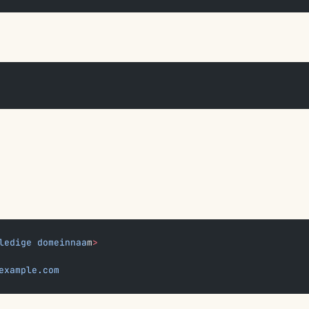
ledige
 domeinnaa
m
>
example.com