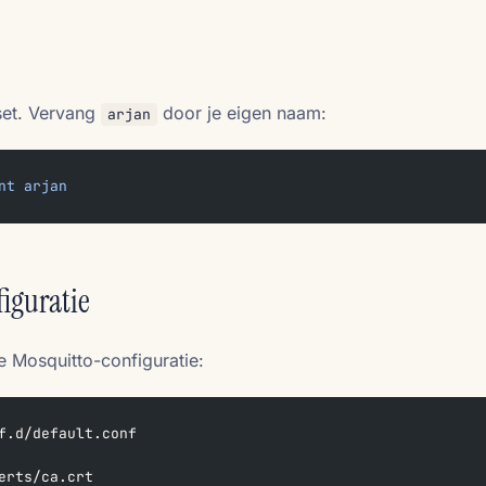
set. Vervang
door je eigen naam:
arjan
nt
 arjan
iguratie
e Mosquitto-configuratie:
f.d/default.conf
erts/ca.crt