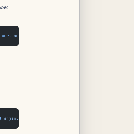
moet
-cert
 arjan.crt
 --key
 arjan.key
t
 arjan.p12