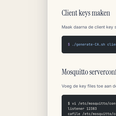
Client keys maken
Maak daarna de client key 
$
 ./generate-CA.sh
 clie
Mosquitto serverconf
Voeg de key files toe aan d
$ vi /etc/mosquitto/con
listener 12383
cafile /etc/mosquitto/c