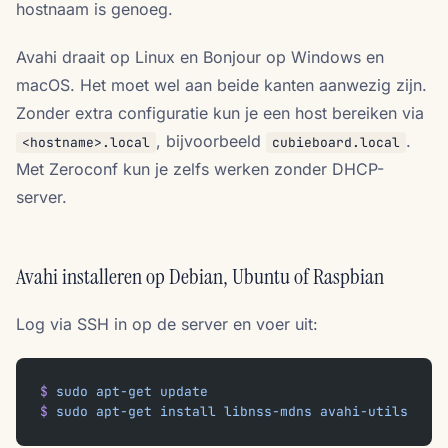
hostnaam is genoeg.
Avahi draait op Linux en Bonjour op Windows en
macOS. Het moet wel aan beide kanten aanwezig zijn.
Zonder extra configuratie kun je een host bereiken via
, bijvoorbeeld
.
<hostname>.local
cubieboard.local
Met Zeroconf kun je zelfs werken zonder DHCP-
server.
Avahi installeren op Debian, Ubuntu of Raspbian
Log via SSH in op de server en voer uit:
$
 sudo
 apt-get
 update
$
 sudo
 apt-get
 install
 libnss-mdns
 avahi-utils