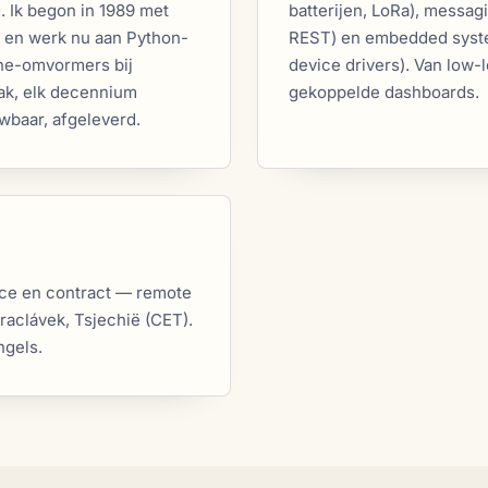
. Ik begon in 1989 met
batterijen, LoRa), messa
 en werk nu aan Python-
REST) en embedded syste
nne-omvormers bij
device drivers). Van low-
ak, elk decennium
gekoppelde dashboards.
wbaar, afgeleverd.
nce en contract — remote
Vraclávek, Tsjechië (CET).
ngels.