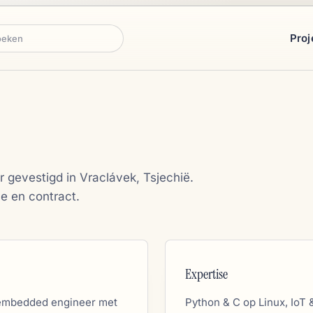
Proj
ken
gevestigd in Vraclávek, Tsjechië.
e en contract.
Expertise
 embedded engineer met
Python & C op Linux, IoT