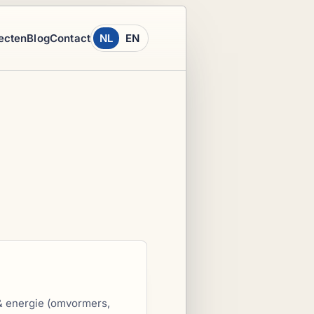
ecten
Blog
Contact
NL
EN
 & energie (omvormers,