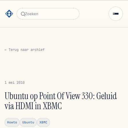
Zoeken
← Terug naar archief
1 mei 2010
Ubuntu op Point Of View 330: Geluid
via HDMI in XBMC
Howto
Ubuntu
XBMC