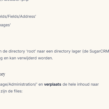
elds/Fields/Address’
mages’
n de directory ‘root’ naar een directory lager (de SugarCRM
leeg en kan verwijderd worden.
ory
uage/Administration/’ en
verplaats
de hele inhoud naar
zijn de files: