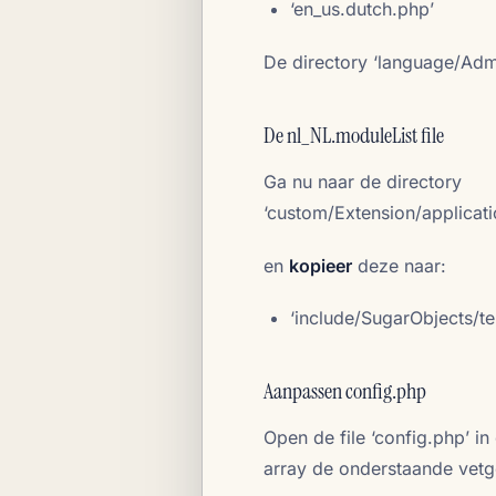
‘en_us.dutch.php’
De directory ‘language/Admi
De nl_NL.moduleList file
Ga nu naar de directory
‘custom/Extension/applicat
en
kopieer
deze naar:
‘include/SugarObjects/te
Aanpassen config.php
Open de file ‘config.php’ 
array de onderstaande vetged