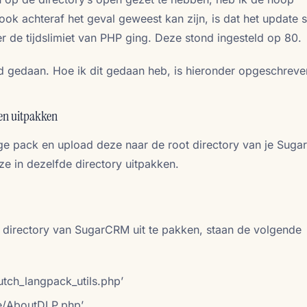
k achteraf het geval geweest kan zijn, is dat het update s
 de tijdslimiet van PHP ging. Deze stond ingesteld op 80.
gedaan. Hoe ik dit gedaan heb, is hieronder opgeschreve
en uitpakken
e pack en upload deze naar de root directory van je Sug
eze in dezelfde directory uitpakken.
t directory van SugarCRM uit te pakken, staan de volgende
utch_langpack_utils.php’
/AboutDLP.php’