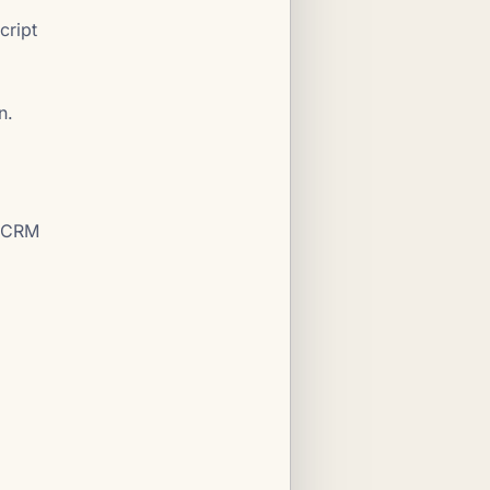
cript
n.
arCRM