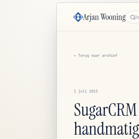
Arjan Wooning
Zoe
← Terug naar archief
1 juli 2013
SugarCRM 
handmatig 