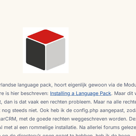
erlandse language pack, hoort eigenlijk gewoon via de Mod
re is hier beschreven:
Installing a Language Pack
. Maar dit
erkt, dan is dat vaak een rechten probleem. Maar na alle rech
t nog steeds niet. Ook heb ik de config.php aangepast, zod
ugarCRM, met de goede rechten weggeschreven worden. De
l met al een rommelige installatie. Na allerlei forums geleze
n op de directory’s open gezet te hebben, heb ik de hoop