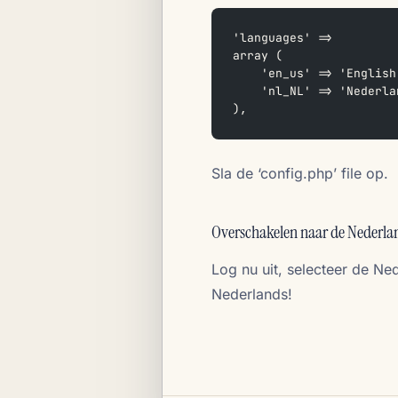
'languages' =>
array (
    'en_us' => 'English
    'nl_NL' => 'Nederla
),
Sla de ‘config.php’ file op.
Overschakelen naar de Nederlan
Log nu uit, selecteer de Ned
Nederlands!