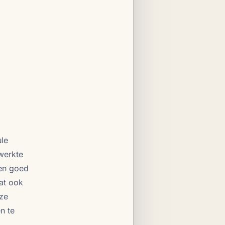
ule
 werkte
ten goed
at ook
ze
n te