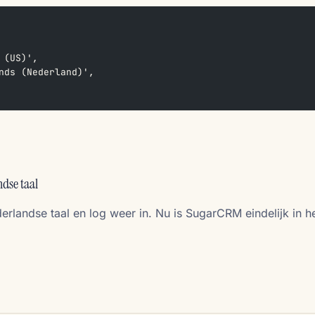
 (US)',
nds (Nederland)',
dse taal
erlandse taal en log weer in. Nu is SugarCRM eindelijk in h