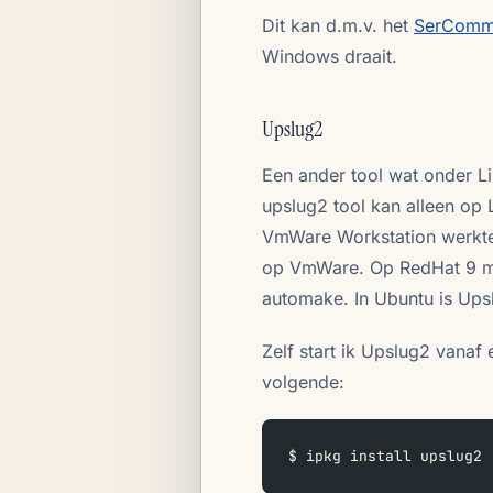
Dit kan d.m.v. het
SerComm 
Windows draait.
Upslug2
Een ander tool wat onder Li
upslug2 tool kan alleen op 
VmWare Workstation werkte
op VmWare. Op RedHat 9 mo
automake. In Ubuntu is Upsl
Zelf start ik Upslug2 vanaf
volgende:
$ ipkg install upslug2