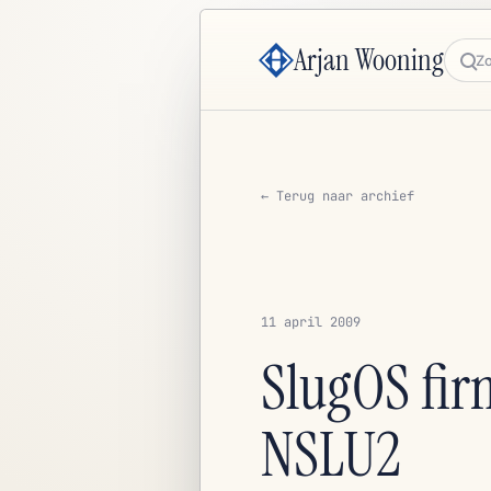
Arjan Wooning
Zoe
← Terug naar archief
11 april 2009
SlugOS fir
NSLU2