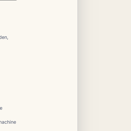
den,
de
machine