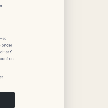
er
 Het
e onder
edHat 9
conf en
et