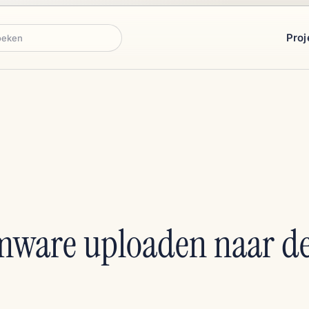
Proj
ken
mware uploaden naar de