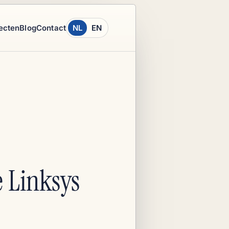
ecten
Blog
Contact
NL
EN
 Linksys