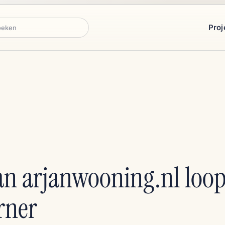
Proj
ken
an arjanwooning.nl loop
rner