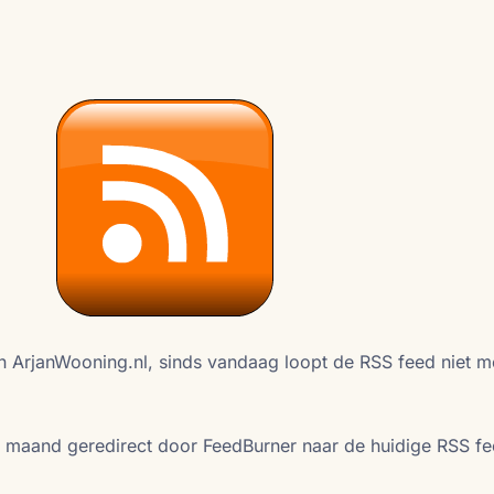
n ArjanWooning.nl, sinds vandaag loopt de RSS feed niet m
 maand geredirect door FeedBurner naar de huidige RSS f