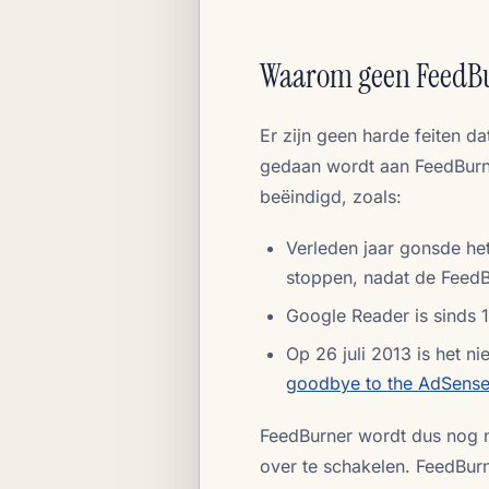
Waarom geen FeedB
Er zijn geen harde feiten d
gedaan wordt aan FeedBurne
beëindigd, zoals:
Verleden jaar gonsde he
stoppen, nadat de FeedB
Google Reader is sinds 1
Op 26 juli 2013 is het 
goodbye to the AdSense
FeedBurner wordt dus nog n
over te schakelen. FeedBurn