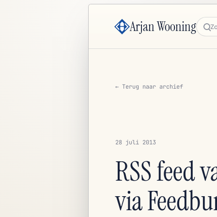
Arjan Wooning
Zoe
← Terug naar archief
28 juli 2013
RSS feed v
via Feedbu