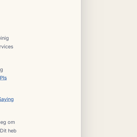
inig
rvices
ng
PIs
Saying
noeg om
 Dit heb