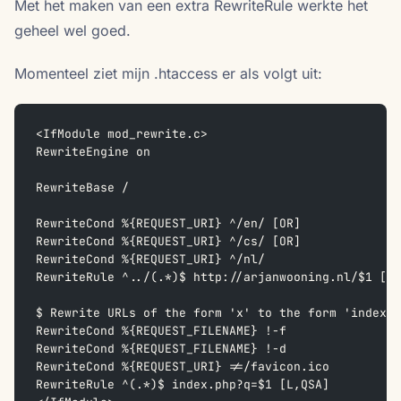
Met het maken van een extra RewriteRule werkte het
geheel wel goed.
Momenteel ziet mijn .htaccess er als volgt uit:
<IfModule mod_rewrite.c>
RewriteEngine on
RewriteBase /
RewriteCond %{REQUEST_URI} ^/en/ [OR]
RewriteCond %{REQUEST_URI} ^/cs/ [OR]
RewriteCond %{REQUEST_URI} ^/nl/
RewriteRule ^../(.*)$ http://arjanwooning.nl/$1 [L,
$ Rewrite URLs of the form 'x' to the form 'index.p
RewriteCond %{REQUEST_FILENAME} !-f
RewriteCond %{REQUEST_FILENAME} !-d
RewriteCond %{REQUEST_URI} !=/favicon.ico
RewriteRule ^(.*)$ index.php?q=$1 [L,QSA]