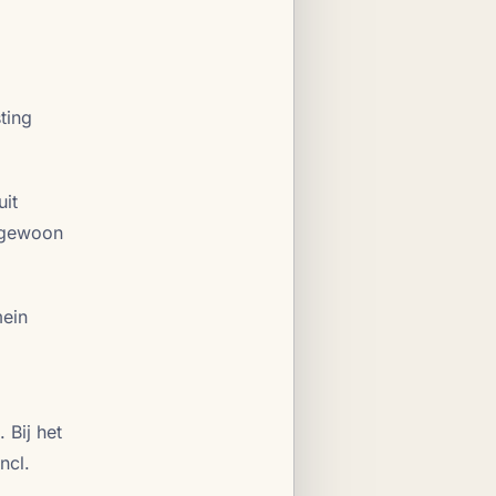
ting
uit
n gewoon
mein
 Bij het
ncl.