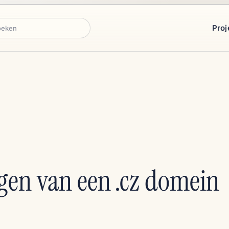
Proj
ken
gen van een .cz domein