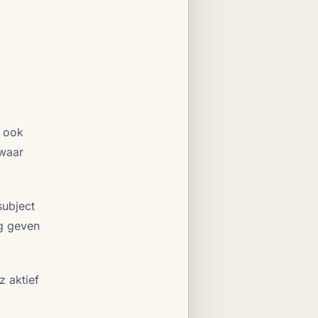
) ook
 waar
subject
g geven
z aktief