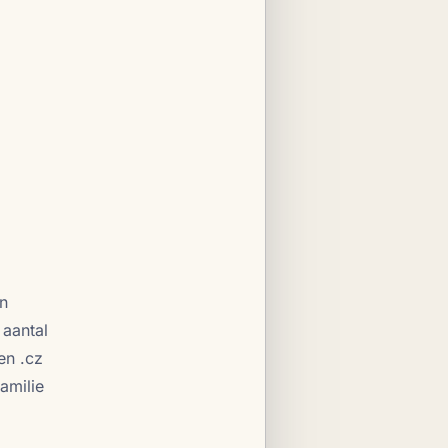
n
 aantal
en .cz
amilie