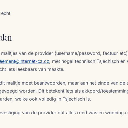
 echt.
rden
e mailtjes van de provider (username/password, factuur etc
eement@internet-cz.cz
, met nogal technisch Tsjechisch en
cht iets leesbaars van maakte.
e dit mailtje moet beantwoorden, maar aan het einde van de 
evoegd worden. Dit betekent iets als akkoord/toestemmin
rden, welke ook volledig in Tsjechisch is.
evestiging van de provider dat alles rond was en wooning.c