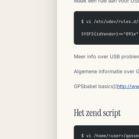
Maak een rule aan voor US
$ vi /etc/udev/rules.d/
SYSFS{idVendor}=="091e"
Meer info over USB proble
Algemene informatie over G
GPSbabel basics](
http://w
Het zend script
$ vi /home/<user>/gpsse