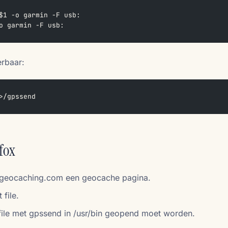
$1 -o garmin -F usb:  
o garmin -F usb:
erbaar:
>/gpssend    
fox
 geocaching.com een geocache pagina.
file.
 file met gpssend in /usr/bin geopend moet worden.