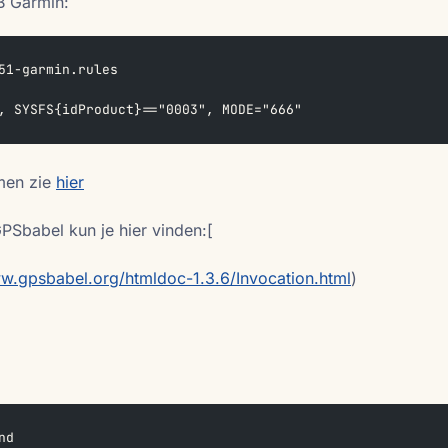
B Garmin:
51-garmin.rules
, SYSFS{idProduct}=="0003", MODE="666"
men zie
hier
PSbabel kun je hier vinden:[
ww.gpsbabel.org/htmldoc-1.3.6/Invocation.html
)
nd