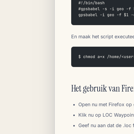
#!/bin/bash
#gpsbabel -s -i geo -f 
gpsbabel -i geo -f $1 -
En maak het script execute
$ chmod a+x /home/<user
Het gebruik van Fire
Open nu met Firefox op
Klik nu op LOC Waypoint 
Geef nu aan dat de .loc