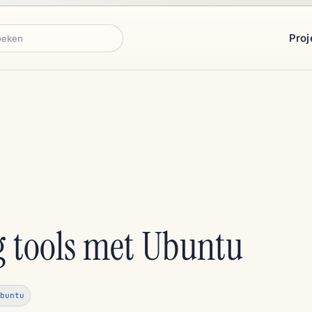
Proj
ken
 tools met Ubuntu
buntu