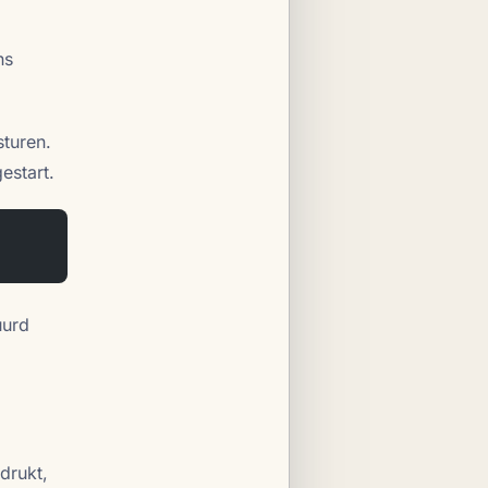
ns
sturen.
estart.
uurd
drukt,