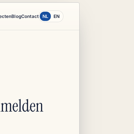
ecten
Blog
Contact
NL
EN
nmelden