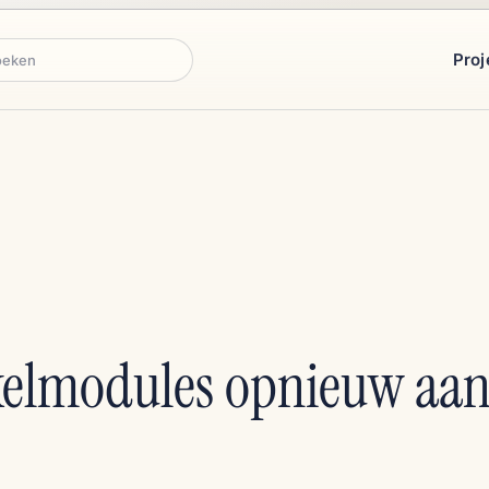
Proj
ken
kelmodules opnieuw aa