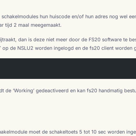
 schakelmodules hun huiscode en/of hun adres nog wel ee
jaar tijd 2 maal meegemaakt.
jtraakt, dan is deze niet meer door de FS20 software te be
Y op de NSLU2 worden ingelogd en de fs20 client worden g
t de ‘Working’ gedeactiveerd en kan fs20 handmatig best
akelmodule moet de schakeltoets 5 tot 10 sec worden inge