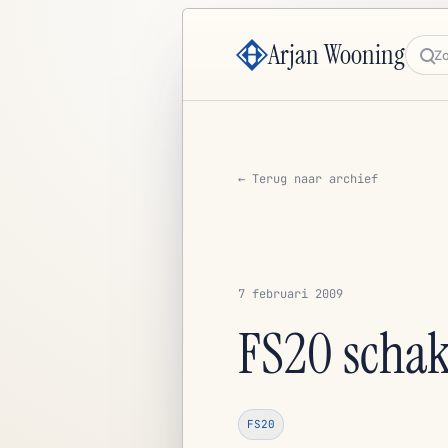
Arjan Wooning
Zoe
← Terug naar archief
7 februari 2009
FS20 scha
FS20