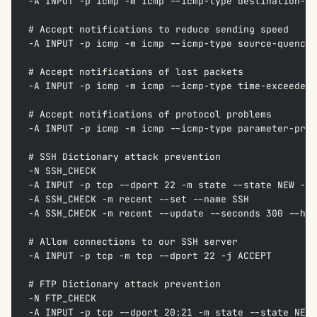
-A INPUT -p icmp -m icmp --icmp-type destination-un
# Accept notifications to reduce sending speed  
-A INPUT -p icmp -m icmp --icmp-type source-quench 
# Accept notifications of lost packets  
-A INPUT -p icmp -m icmp --icmp-type time-exceeded 
# Accept notifications of protocol problems  
-A INPUT -p icmp -m icmp --icmp-type parameter-prob
# SSH Dictionary attack prevention
-N SSH_CHECK  
-A INPUT -p tcp --dport 22 -m state --state NEW -j 
-A SSH_CHECK -m recent --set --name SSH  
-A SSH_CHECK -m recent --update --seconds 300 --hit
# Allow connections to our SSH server  
-A INPUT -p tcp -m tcp --dport 22 -j ACCEPT  
# FTP Dictionary attack prevention  
-N FTP_CHECK  
-A INPUT -p tcp --dport 20:21 -m state --state NEW 