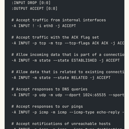
:INPUT DROP [0:0]  
:OUTPUT ACCEPT [0:0]  
# Accept traffic from internal interfaces  
-A INPUT ! -i eth0 -j ACCEPT  
# Accept traffic with the ACK flag set  
-A INPUT -p tcp -m tcp --tcp-flags ACK ACK -j ACCEP
# Allow incoming data that is part of a connection 
-A INPUT -m state --state ESTABLISHED -j ACCEPT  
# Allow data that is related to existing connection
-A INPUT -m state --state RELATED -j ACCEPT  
# Accept responses to DNS queries  
-A INPUT -p udp -m udp --dport 1024:65535 --sport 5
# Accept responses to our pings  
-A INPUT -p icmp -m icmp --icmp-type echo-reply -j 
# Accept notifications of unreachable hosts  