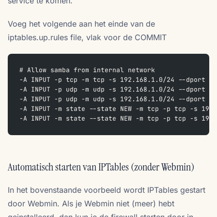
service te komen.
Voeg het volgende aan het einde van de
iptables.up.rules file, vlak voor de COMMIT
# Allow samba from internal network  
-A INPUT -p tcp -m tcp -s 192.168.1.0/24 --dport 13
-A INPUT -p udp -m udp -s 192.168.1.0/24 --dport 13
-A INPUT -p udp -m udp -s 192.168.1.0/24 --dport 13
-A INPUT -m state --state NEW -m tcp -p tcp -s 192.
-A INPUT -m state --state NEW -m tcp -p tcp -s 192.
Automatisch starten van IPTables (zonder Webmin)
In het bovenstaande voorbeeld wordt IPTables gestart
door Webmin. Als je Webmin niet (meer) hebt