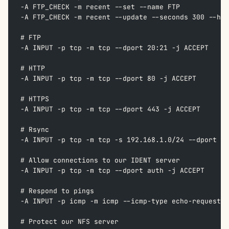
-A FTP_CHECK -m recent --set --name FTP  
-A FTP_CHECK -m recent --update --seconds 300 --hit
# FTP  
-A INPUT -p tcp -m tcp --dport 20:21 -j ACCEPT  
# HTTP  
-A INPUT -p tcp -m tcp --dport 80 -j ACCEPT  
# HTTPS  
-A INPUT -p tcp -m tcp --dport 443 -j ACCEPT  
# Rsync  
-A INPUT -p tcp -m tcp -s 192.168.1.0/24 --dport 87
# Allow connections to our IDENT server  
-A INPUT -p tcp -m tcp --dport auth -j ACCEPT  
# Respond to pings  
-A INPUT -p icmp -m icmp --icmp-type echo-request -
# Protect our NFS server  