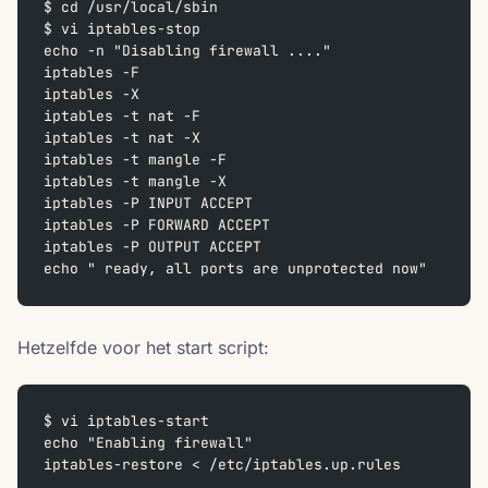
$ cd /usr/local/sbin
$ vi iptables-stop
echo -n "Disabling firewall ...."  
iptables -F  
iptables -X  
iptables -t nat -F  
iptables -t nat -X  
iptables -t mangle -F  
iptables -t mangle -X  
iptables -P INPUT ACCEPT  
iptables -P FORWARD ACCEPT  
iptables -P OUTPUT ACCEPT  
echo " ready, all ports are unprotected now"
Hetzelfde voor het start script:
$ vi iptables-start
echo "Enabling firewall"  
iptables-restore < /etc/iptables.up.rules