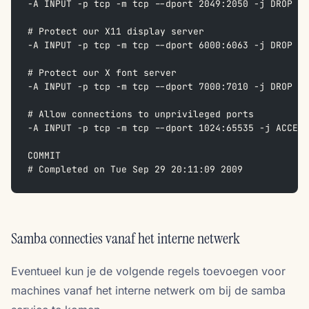
-A INPUT -p tcp -m tcp --dport 2049:2050 -j DROP  
# Protect our X11 display server  
-A INPUT -p tcp -m tcp --dport 6000:6063 -j DROP  
# Protect our X font server  
-A INPUT -p tcp -m tcp --dport 7000:7010 -j DROP  
# Allow connections to unprivileged ports  
-A INPUT -p tcp -m tcp --dport 1024:65535 -j ACCEPT
COMMIT  
# Completed on Tue Sep 29 20:11:09 2009  
Samba connecties vanaf het interne netwerk
Eventueel kun je de volgende regels toevoegen voor
machines vanaf het interne netwerk om bij de samba