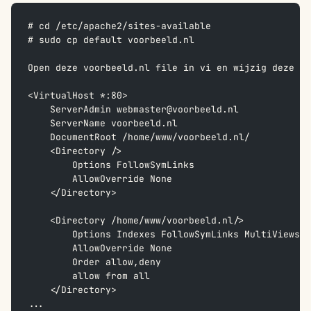
# cd /etc/apache2/sites-available  
# sudo cp default voorbeeld.nl
Open deze voorbeeld.nl file in vi en wijzig deze al
<VirtualHost *:80>  
    ServerAdmin webmaster@voorbeeld.nl
    ServerName voorbeeld.nl  
    DocumentRoot /home/www/voorbeeld.nl/
    <Directory />  
        Options FollowSymLinks  
        AllowOverride None  
    </Directory>  
    <Directory /home/www/voorbeeld.nl/>  
        Options Indexes FollowSymLinks MultiViews  
        AllowOverride None  
        Order allow,deny  
        allow from all  
    </Directory>
...