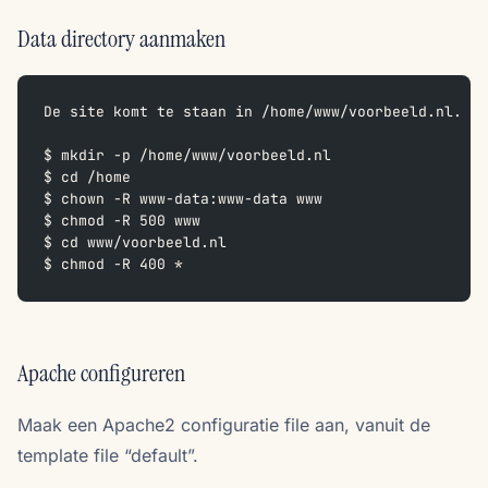
Data directory aanmaken
De site komt te staan in /home/www/voorbeeld.nl. Al
$ mkdir -p /home/www/voorbeeld.nl  
$ cd /home  
$ chown -R www-data:www-data www  
$ chmod -R 500 www  
$ cd www/voorbeeld.nl  
$ chmod -R 400 *
Apache configureren
Maak een Apache2 configuratie file aan, vanuit de
template file “default”.