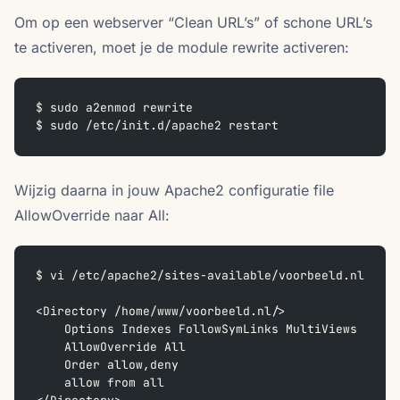
Om op een webserver “Clean URL’s” of schone URL’s
te activeren, moet je de module rewrite activeren:
$ sudo a2enmod rewrite  
$ sudo /etc/init.d/apache2 restart
Wijzig daarna in jouw Apache2 configuratie file
AllowOverride naar All:
$ vi /etc/apache2/sites-available/voorbeeld.nl
<Directory /home/www/voorbeeld.nl/>  
    Options Indexes FollowSymLinks MultiViews  
    AllowOverride All
    Order allow,deny  
    allow from all  