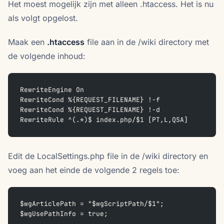
Het moest mogelijk zijn met alleen .htaccess. Het is nu
als volgt opgelost.
Maak een
.htaccess
file aan in de /wiki directory met
de volgende inhoud:
RewriteEngine On
RewriteCond %{REQUEST_FILENAME} !-f
RewriteCond %{REQUEST_FILENAME} !-d
RewriteRule ^(.*)$ index.php/$1 [PT,L,QSA]
Edit de LocalSettings.php file in de /wiki directory en
voeg aan het einde de volgende 2 regels toe:
$wgArticlePath = "$wgScriptPath/$1";
$wgUsePathInfo = true;