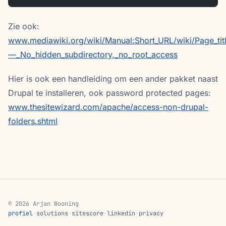
Zie ook:
www.mediawiki.org/wiki/Manual:Short_URL/wiki/Page_tit
—_No_hidden_subdirectory,_no_root_access
Hier is ook een handleiding om een ander pakket naast
Drupal te installeren, ook password protected pages:
www.thesitewizard.com/apache/access-non-drupal-
folders.shtml
© 2026 Arjan Wooning
profiel
·
solutions
·
sitescore
·
linkedin
·
privacy