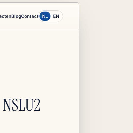
ecten
Blog
Contact
NL
EN
e NSLU2