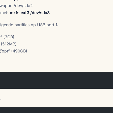
swapon /dev/sda2
 met:
mkfs.ext3 /dev/sda3
gende partities op USB port 1:
/” (3GB)
n (512MB)
 “/opt” (490GB)
: