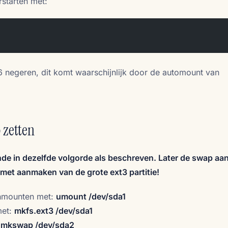
starten met:
6 negeren, dit komt waarschijnlijk door de automount van
 zetten
nde in dezelfde volgorde als beschreven. Later de swap a
et aanmaken van de grote ext3 partitie!
unmounten met:
umount /dev/sda1
met:
mkfs.ext3 /dev/sda1
:
mkswap /dev/sda2