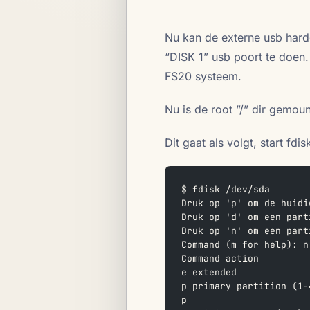
Nu kan de externe usb har
“DISK 1” usb poort te doen
FS20 systeem.
Nu is de root ”/” dir gemo
Dit gaat als volgt, start fdis
$ fdisk /dev/sda
Druk op 'p' om de huidi
Druk op 'd' om een part
Druk op 'n' om een part
Command (m for help): n
Command action  
e extended  
p primary partition (1-
p  