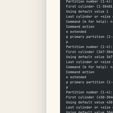
Partition number (1-4):
First cylinder (1-30401
Using default value 1  
Last cylinder or +size 
Command (m for help): n
Command action  
e extended  
p primary partition (1-
p  
Partition number (1-4):
First cylinder (367-304
Using default value 367
Last cylinder or +size 
Command (m for help): n
Command action  
e extended  
p primary partition (1-
p  
Partition number (1-4):
First cylinder (430-304
Using default value 430
Last cylinder or +size 
Using default value 304