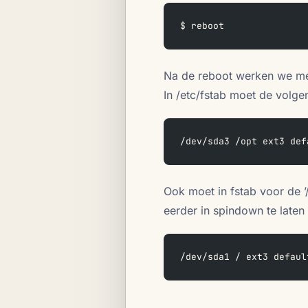
$ reboot
Na de reboot werken we me
In /etc/fstab moet de volg
/dev/sda3 /opt ext3 def
Ook moet in fstab voor de ’
eerder in spindown te laten
/dev/sda1 / ext3 defaul