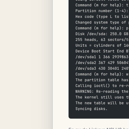
Command (m for help): t
Partition number (1-4):
Hex code (type L to lis
Changed system type of 
Command (m for help): p
Disk /dev/sda: 250.0 GB
255 heads, 63 sectors/t
Units = cylinders of 16
Device Boot Start End B
/dev/sda1 1 366 2939863
/dev/sda2 367 429 50604
/dev/sda3 430 30401 240
Command (m for help): w
The partition table has
Calling ioctl() to re-r
WARNING: Re-reading the
The kernel still uses t
The new table will be u
Syncing disks.  