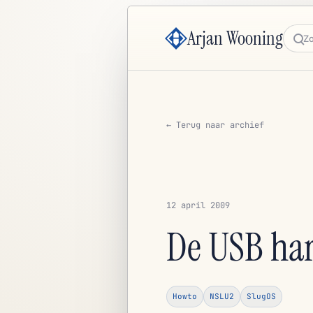
Arjan Wooning
Zoe
← Terug naar archief
12 april 2009
De USB har
Howto
NSLU2
SlugOS