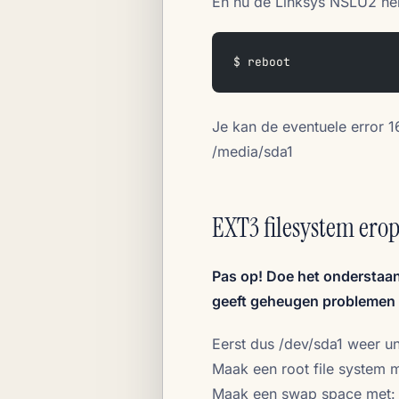
En nu de Linksys NSLU2 her
$ reboot
Je kan de eventuele error 1
/media/sda1
EXT3 filesystem erop
Pas op! Doe het onderstaa
geeft geheugen problemen m
Eerst dus /dev/sda1 weer 
Maak een root file system 
Maak een swap space met