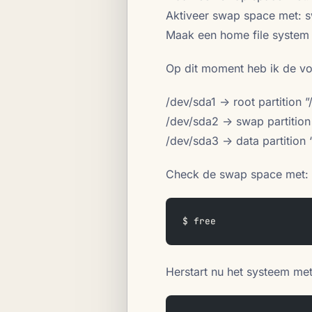
Aktiveer swap space met: 
Maak een home file system
Op dit moment heb ik de vol
/dev/sda1 -> root partition ”
/dev/sda2 -> swap partitio
/dev/sda3 -> data partition
Check de swap space met:
$ free
Herstart nu het systeem met