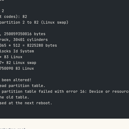
  
 2  
t codes): 82  
partition 2 to 82 (Linux swap)
, 250059350016 bytes  
rack, 30401 cylinders  
065 * 512 = 8225280 bytes
locks Id System  
+ 83 Linux  
7+ 82 Linux swap  
750090 83 Linux
  
 been altered!
ead partition table.
 partition table failed with error 16: Device or resourc
he old table.  
sed at the next reboot.  