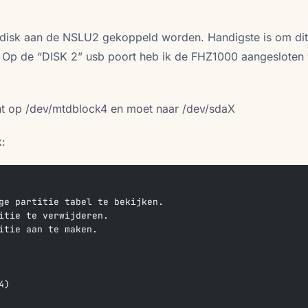
ddisk aan de NSLU2 gekoppeld worden. Handigste is om di
. Op de “DISK 2” usb poort heb ik de FHZ1000 aangesloten 
unt op /dev/mtdblock4 en moet naar /dev/sdaX
k:
ge partitie tabel te bekijken.  
itie te verwijderen.  
itie aan te maken.
  
4)  