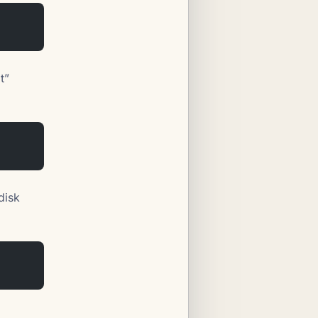
t”
disk