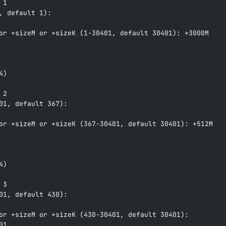
 1  
, default 1):  
or +sizeM or +sizeK (1-30401, default 30401): +3000M
  
4)  
 2  
01, default 367):  
  
or +sizeM or +sizeK (367-30401, default 30401): +512M
  
4)  
 3  
01, default 430):  
  
or +sizeM or +sizeK (430-30401, default 30401):  
01