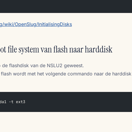
/wiki/OpenSlug/InitialisingDisks
ot file system van flash naar harddisk
 op de flashdisk van de NSLU2 geweest.
 flash wordt met het volgende commando naar de harddisk
da1 -t ext3  