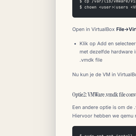
$ cp /var/lib/vmware/Vi
$ chown <user>:users <V
Open in VirtualBox
File->Vi
Klik op Add en selectee
met dezelfde hardware in
.vmdk file
Nu kun je de VM in VirtualB
Optie2: VMWare .vmdk file conver
Een andere optie is om de .v
Hiervoor hebben we qemu nod