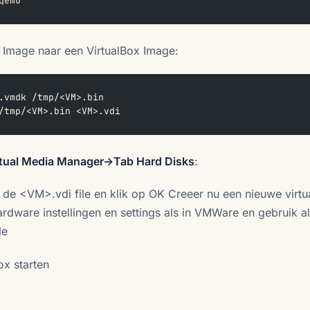
qemu
Image naar een VirtualBox Image:
.vmdk /tmp/<VM>.bin  
/tmp/<VM>.bin <VM>.vdi
rtual Media Manager->Tab Hard Disks
:
 de <VM>.vdi file en klik op OK Creeer nu een nieuwe virtu
dware instellingen en settings als in VMWare en gebruik a
le
ox starten