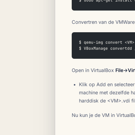
$ sudo apt-get install 
Convertren van de VMWare 
$ qemu-img convert <VM>
$ VBoxManage convertdd 
Open in VirtualBox
File->Vi
Klik op Add en selecteer
machine met dezelfde har
harddisk de <VM>.vdi fi
Nu kun je de VM in VirtualB