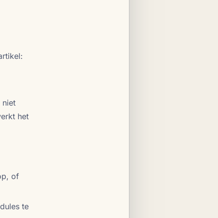
rtikel:
 niet
erkt het
p, of
dules te