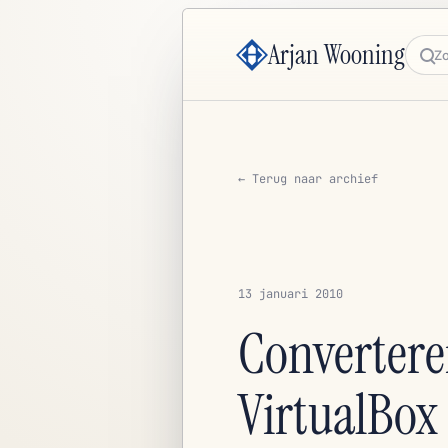
Arjan Wooning
Zoe
← Terug naar archief
13 januari 2010
Convertere
VirtualBox