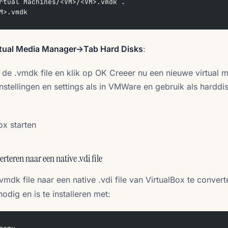
rtual Machines/<VM>/<VM>.vmdk .  
M>.vmdk
rtual Media Manager->Tab Hard Disks
:
r de
.vmdk file en klik op OK Creeer nu een nieuwe virtual 
stellingen en settings als in VMWare en gebruik als harddi
ox starten
teren naar een native .vdi file
mdk file naar een native .vdi file van VirtualBox te convert
ig en is te installeren met: