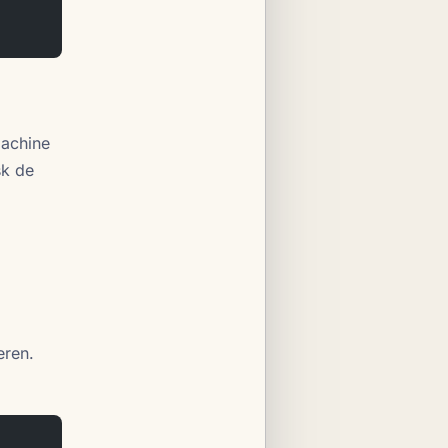
machine
sk de
eren.