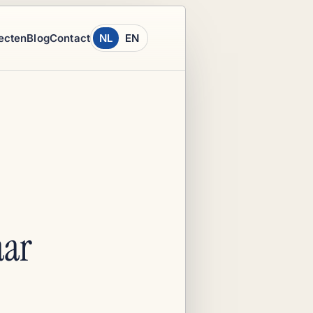
ecten
Blog
Contact
NL
EN
aar