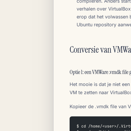
compileren. Anders start
verhalen over VirtualBox
erop dat het volwassen b
Ubuntu repository aanwe
Conversie van VMWa
Optie 1: een VMWare .vmdk file 
Het mooie is dat je niet een
VM te zetten naar VirtualBox
Kopieer de .vmdk file van 
$ cd /home/<user>/.Virt