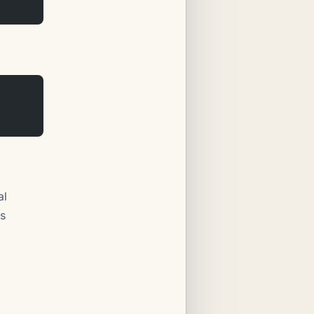
al
ls