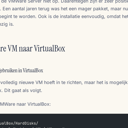
 de VMWare Server niet op. Daarentegen zijn er zeer positi
. Een aantal jaren terug was het een mager pakket, maar nu l
egint te worden. Ook is de installatie eenvoudig, omdat het
zig is.
re VM naar VirtualBox
gebruiken in VirtualBox
 volledig nieuwe VM hoeft in te richten, maar het is mogelij
. Dit gaat als volgt.
VMWare naar VirtualBox:
ualBox/HardDisks/  