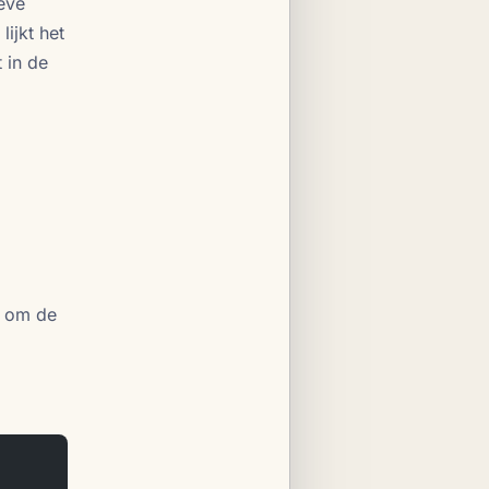
eve
ijkt het
 in de
k om de