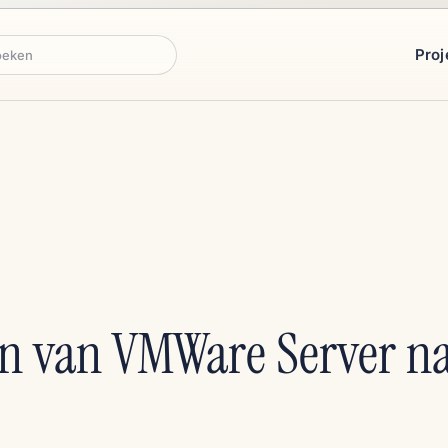
Proj
ken
n van VMWare Server n