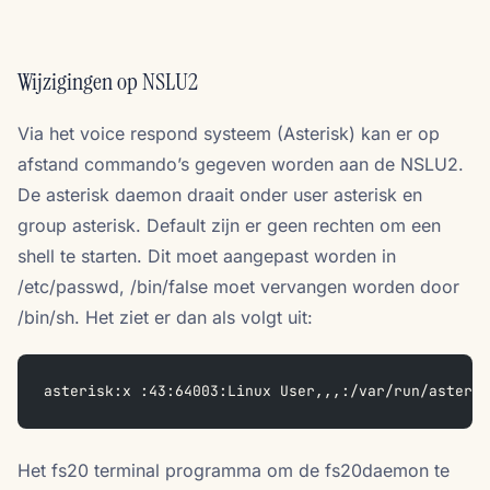
Wijzigingen op NSLU2
Via het voice respond systeem (Asterisk) kan er op
afstand commando’s gegeven worden aan de NSLU2.
De asterisk daemon draait onder user asterisk en
group asterisk. Default zijn er geen rechten om een
shell te starten. Dit moet aangepast worden in
/etc/passwd, /bin/false moet vervangen worden door
/bin/sh. Het ziet er dan als volgt uit:
asterisk:x :43:64003:Linux User,,,:/var/run/asteris
Het fs20 terminal programma om de fs20daemon te